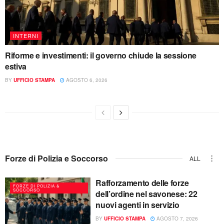
INTERNI
Riforme e investimenti: il governo chiude la sessione
estiva
BY
UFFICIO STAMPA
AGOSTO 6, 2026
Forze di Polizia e Soccorso
ALL
Rafforzamento delle forze
FORZE DI POLIZIA &
SOCCORSO
dell’ordine nel savonese: 22
nuovi agenti in servizio
BY
UFFICIO STAMPA
AGOSTO 7, 2026