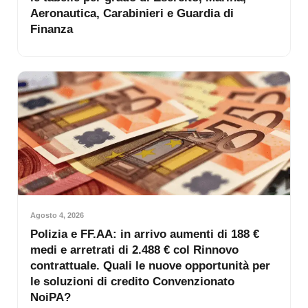
Aeronautica, Carabinieri e Guardia di
Finanza
Agosto 4, 2026
Polizia e FF.AA: in arrivo aumenti di 188 €
medi e arretrati di 2.488 € col Rinnovo
contrattuale. Quali le nuove opportunità per
le soluzioni di credito Convenzionato
NoiPA?