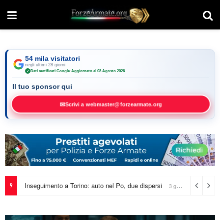
54 mila visitatori
negli ultimi 28 giorni
Dati certificati Google
·
Aggiornato al 08 Agosto 2026
✓
Il tuo sponsor qui
✉
Scrivi a webmaster@forzearmate.org
Italia in allerta: caldo record e temporali in arrivo
3 giorni ago