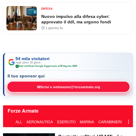
DIFESA
Nuovo impulso alla difesa cyber:
approvato il ddl, ma urgono fondi
🕒 1 giorno fa
54 mila visitatori
negli ultimi 28 giorni
Dati certificati Google
·
Aggiornato al 08 Agosto 2026
✓
Il tuo sponsor qui
✉
Scrivi a webmaster@forzearmate.org
Forze Armate
ALL
AERONAUTICA
ESERCITO
MARINA
CARABINIERI