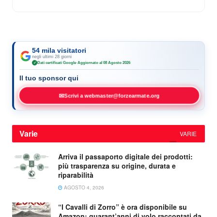
54 mila visitatori
negli ultimi 28 giorni
Dati certificati Google
·
Aggiornato al 08 Agosto 2026
✓
Il tuo sponsor qui
✉
Scrivi a webmaster@forzearmate.org
Varie
VARIE
Arriva il passaporto digitale dei prodotti:
più trasparenza su origine, durata e
riparabilità
AGOSTO 4, 2026
“I Cavalli di Zorro” è ora disponibile su
Amazon: quarant’anni di volo raccontati da