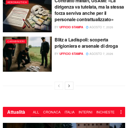
Contratto militari, USAMi: «La
AERONAUTICA
dirigenza va tutelata, ma la stessa
forza serviva anche per il
personale contrattualizzato»
BY
UFFICIO STAMPA
AGOSTO 7, 2026
Blitz a Ladispoli: scoperta
CARABINIERI
prigioniera e arsenale di droga
BY
UFFICIO STAMPA
AGOSTO 7, 2026
Attualità
ALL
CRONACA
ITALIA
INTERNI
INCHIESTE