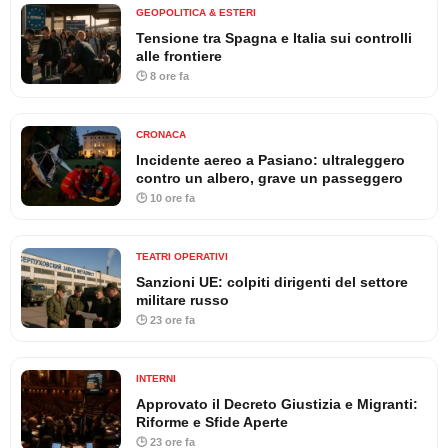
GEOPOLITICA & ESTERI
Tensione tra Spagna e Italia sui controlli
alle frontiere
🕒 8 ore fa
CRONACA
Incidente aereo a Pasiano: ultraleggero
contro un albero, grave un passeggero
🕒 10 ore fa
TEATRI OPERATIVI
Sanzioni UE: colpiti dirigenti del settore
militare russo
🕒 23 ore fa
INTERNI
Approvato il Decreto Giustizia e Migranti:
Riforme e Sfide Aperte
🕒 23 ore fa