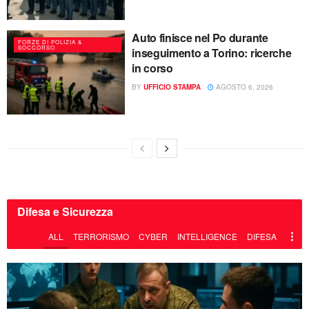
Auto finisce nel Po durante
FORZE DI POLIZIA &
SOCCORSO
inseguimento a Torino: ricerche
in corso
BY
UFFICIO STAMPA
AGOSTO 6, 2026
Difesa e Sicurezza
ALL
TERRORISMO
CYBER
INTELLIGENCE
DIFESA