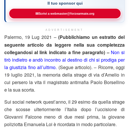
Il tuo sponsor qui
✉
Scrivi a webmaster@forzearmate.org
ADVERTISEMENT
Palermo, 19 Lug 2021 –
(Pubblichiamo un estratto del
seguente articolo da leggere nella sua completezza
collegandosi al link indicato a fine paragrafo) –
Non si
tirò indietro e andò incontro al destino di chi si prodiga per
la giustizia fino all’ultimo.
(Segue articolo). – Ricorre, oggi
19 luglio 2021, la memoria della strage di via d’Amelio in
cui persero la vita il magistrato antimafia Paolo Borsellino
e la sua scorta.
Sui social network quest’anno, il 29 esimo da quella strage
che scosse ulteriormente l’Italia dopo l’uccisione di
Giovanni Falcone meno di due mesi prima, la giovane
poliziotta Emanuela Loi è ricordata in modo particolare.