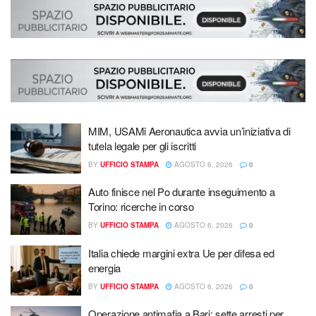
MIM, USAMi Aeronautica avvia un’iniziativa di
tutela legale per gli iscritti
BY
UFFICIO STAMPA
AGOSTO 6, 2026
0
Auto finisce nel Po durante inseguimento a
Torino: ricerche in corso
BY
UFFICIO STAMPA
AGOSTO 6, 2026
0
Italia chiede margini extra Ue per difesa ed
energia
BY
UFFICIO STAMPA
AGOSTO 6, 2026
0
Operazione antimafia a Bari: sette arresti per