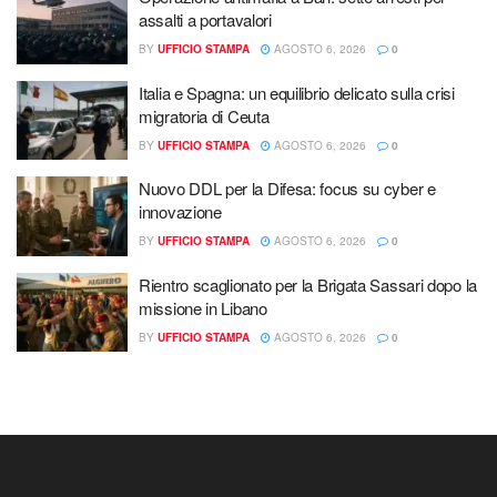
assalti a portavalori
BY
UFFICIO STAMPA
AGOSTO 6, 2026
0
Italia e Spagna: un equilibrio delicato sulla crisi
migratoria di Ceuta
BY
UFFICIO STAMPA
AGOSTO 6, 2026
0
Nuovo DDL per la Difesa: focus su cyber e
innovazione
BY
UFFICIO STAMPA
AGOSTO 6, 2026
0
Rientro scaglionato per la Brigata Sassari dopo la
missione in Libano
BY
UFFICIO STAMPA
AGOSTO 6, 2026
0