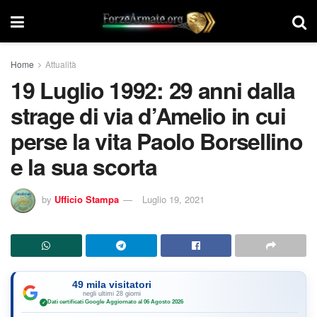
Home
Attualità
19 Luglio 1992: 29 anni dalla
strage di via d’Amelio in cui
perse la vita Paolo Borsellino
e la sua scorta
by
Ufficio Stampa
Luglio 19, 2021
49 mila visitatori
negli ultimi 28 giorni
Dati certificati Google
·
Aggiornato al 06 Agosto 2026
✓