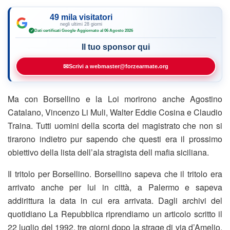
49 mila visitatori
negli ultimi 28 giorni
Dati certificati Google
·
Aggiornato al 06 Agosto 2026
✓
Il tuo sponsor qui
✉
Scrivi a webmaster@forzearmate.org
Ma con Borsellino e la Loi morirono anche Agostino
Catalano, Vincenzo Li Muli, Walter Eddie Cosina e Claudio
Traina. Tutti uomini della scorta del magistrato che non si
tirarono indietro pur sapendo che questi era il prossimo
obiettivo della lista dell’ala stragista dell mafia siciliana.
Il tritolo per Borsellino. Borsellino sapeva che il tritolo era
arrivato anche per lui in città, a Palermo e sapeva
addirittura la data in cui era arrivata. Dagli archivi del
quotidiano La Repubblica riprendiamo un articolo scritto il
22 luglio del 1992, tre giorni dopo la strage di via d’Amelio.