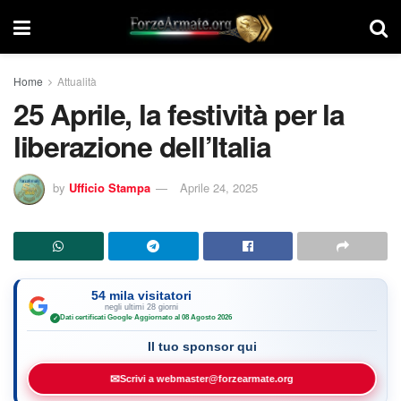
Home
Attualità
25 Aprile, la festività per la
liberazione dell’Italia
by
Ufficio Stampa
Aprile 24, 2025
54 mila visitatori
negli ultimi 28 giorni
Dati certificati Google
·
Aggiornato al 08 Agosto 2026
✓
Il tuo sponsor qui
✉
Scrivi a webmaster@forzearmate.org