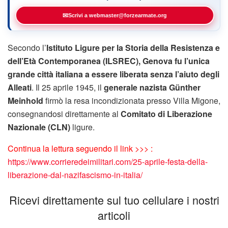
✉
Scrivi a webmaster@forzearmate.org
Secondo l’
Istituto Ligure per la Storia della Resistenza e
dell’Età Contemporanea (ILSREC), Genova fu l’unica
grande città italiana a essere liberata senza l’aiuto degli
Alleati
. Il 25 aprile 1945, il
generale nazista Günther
Meinhold
firmò la resa incondizionata presso Villa Migone,
consegnandosi direttamente al
Comitato di Liberazione
Nazionale (CLN)
ligure.
Continua la lettura seguendo il link >>> :
https://www.corrieredeimilitari.com/25-aprile-festa-della-
liberazione-dal-nazifascismo-in-italia/
Ricevi direttamente sul tuo cellulare i nostri
articoli