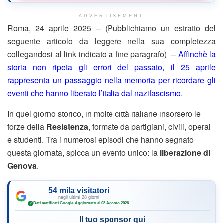
ADVERTISEMENT
Roma, 24 aprile 2025 – (Pubblichiamo un estratto del
seguente articolo da leggere nella sua completezza
collegandosi al link indicato a fine paragrafo) –
Affinchè la
storia non ripeta gli errori del passato, il 25 aprile
rappresenta un passaggio nella memoria per ricordare gli
eventi che hanno liberato l’italia dal nazifascismo.
In quel giorno storico, in molte città italiane insorsero le
forze della
Resistenza
, formate da partigiani, civili, operai
e studenti. Tra i numerosi episodi che hanno segnato
questa giornata, spicca un evento unico: la
liberazione di
Genova
.
54 mila visitatori
negli ultimi 28 giorni
Dati certificati Google
·
Aggiornato al 08 Agosto 2026
✓
Il tuo sponsor qui