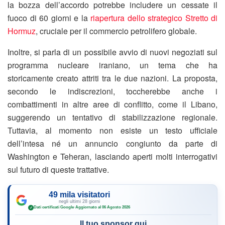
la bozza dell’accordo potrebbe includere un cessate il
fuoco di 60 giorni e la
riapertura dello strategico Stretto di
Hormuz
, cruciale per il commercio petrolifero globale.
Inoltre, si parla di un possibile avvio di nuovi negoziati sul
programma nucleare iraniano, un tema che ha
storicamente creato attriti tra le due nazioni. La proposta,
secondo le indiscrezioni, toccherebbe anche i
combattimenti in altre aree di conflitto, come il Libano,
suggerendo un tentativo di stabilizzazione regionale.
Tuttavia, al momento non esiste un testo ufficiale
dell’intesa né un annuncio congiunto da parte di
Washington e Teheran, lasciando aperti molti interrogativi
sul futuro di queste trattative.
49 mila visitatori
negli ultimi 28 giorni
Dati certificati Google
·
Aggiornato al 06 Agosto 2026
✓
Il tuo sponsor qui