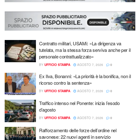
Contratto militari, USAMi: «La dirigenza va
tutelata, ma la stessa forza serviva anche per il
personale contrattualizzato»
BY
UFFICIO STAMPA
AGOSTO 7, 2026
0
Ex Ilva, Bonanni: «La priorità è la bonifica, non il
ricorso contro la sentenza»
BY
UFFICIO STAMPA
AGOSTO 7, 2026
0
Traffico intenso nel Ponente: inizia l’esodo
d’agosto
BY
UFFICIO STAMPA
AGOSTO 7, 2026
0
Rafforzamento delle forze dell’ordine nel
savonese: 22 nuovi agenti in servizio