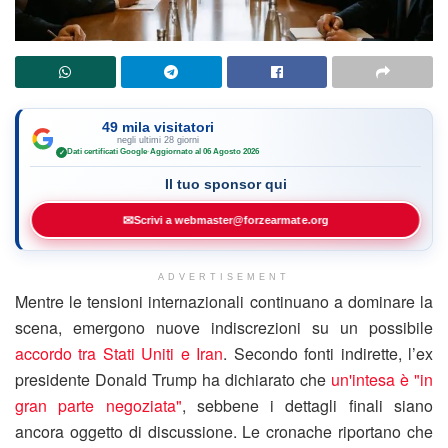
49 mila visitatori
negli ultimi 28 giorni
Dati certificati Google
·
Aggiornato al 06 Agosto 2026
✓
Il tuo sponsor qui
✉
Scrivi a webmaster@forzearmate.org
ADVERTISEMENT
Mentre le tensioni internazionali continuano a dominare la
scena, emergono nuove indiscrezioni su un possibile
accordo tra Stati Uniti e Iran
. Secondo fonti indirette, l’ex
presidente Donald Trump ha dichiarato che
un'intesa è "in
gran parte negoziata"
, sebbene i dettagli finali siano
ancora oggetto di discussione. Le cronache riportano che