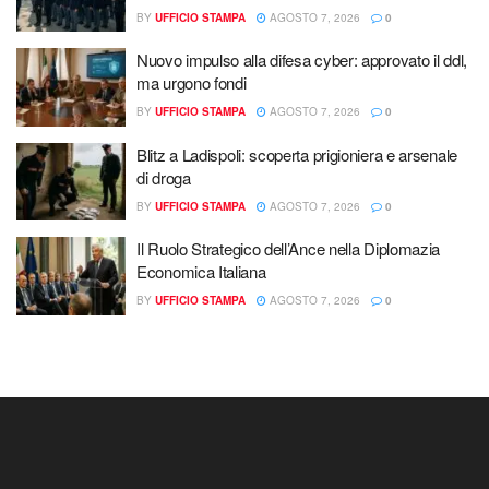
BY
UFFICIO STAMPA
AGOSTO 7, 2026
0
Nuovo impulso alla difesa cyber: approvato il ddl,
ma urgono fondi
BY
UFFICIO STAMPA
AGOSTO 7, 2026
0
Blitz a Ladispoli: scoperta prigioniera e arsenale
di droga
BY
UFFICIO STAMPA
AGOSTO 7, 2026
0
Il Ruolo Strategico dell’Ance nella Diplomazia
Economica Italiana
BY
UFFICIO STAMPA
AGOSTO 7, 2026
0