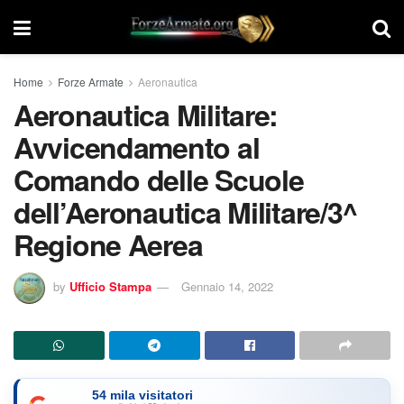
Home
Forze Armate
Aeronautica
Aeronautica Militare:
Avvicendamento al
Comando delle Scuole
dell’Aeronautica Militare/3^
Regione Aerea
by
Ufficio Stampa
Gennaio 14, 2022
54 mila visitatori