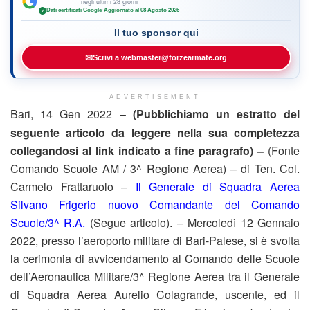
negli ultimi 28 giorni
Dati certificati Google
·
Aggiornato al 08 Agosto 2026
✓
Il tuo sponsor qui
✉
Scrivi a webmaster@forzearmate.org
ADVERTISEMENT
Bari, 14 Gen 2022 –
(Pubblichiamo un estratto del
seguente articolo da leggere nella sua completezza
collegandosi al link indicato a fine paragrafo) –
(Fonte
Comando Scuole AM / 3^ Regione Aerea) – di Ten. Col.
Carmelo Frattaruolo –
Il Generale di Squadra Aerea
Silvano Frigerio nuovo Comandante del Comando
Scuole/3^ R.A.
(Segue articolo). – Mercoledì 12 Gennaio
2022, presso l’aeroporto militare di Bari-Palese, si è svolta
la cerimonia di avvicendamento al Comando delle Scuole
dell’Aeronautica Militare/3^ Regione Aerea tra il Generale
di Squadra Aerea Aurelio Colagrande, uscente, ed il