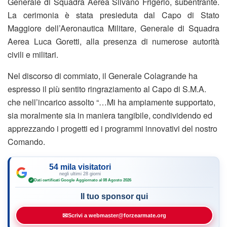
Generale di Squadra Aerea Silvano Frigerio, subentrante.
La cerimonia è stata presieduta dal Capo di Stato
Maggiore dell’Aeronautica Militare, Generale di Squadra
Aerea Luca Goretti, alla presenza di numerose autorità
civili e militari.
Nel discorso di commiato, il Generale Colagrande ha
espresso il più sentito ringraziamento al Capo di S.M.A.
che nell’incarico assolto “…Mi ha ampiamente supportato,
sia moralmente sia in maniera tangibile, condividendo ed
apprezzando i progetti ed i programmi innovativi del nostro
Comando.
54 mila visitatori
negli ultimi 28 giorni
Dati certificati Google
·
Aggiornato al 08 Agosto 2026
✓
Il tuo sponsor qui
✉
Scrivi a webmaster@forzearmate.org