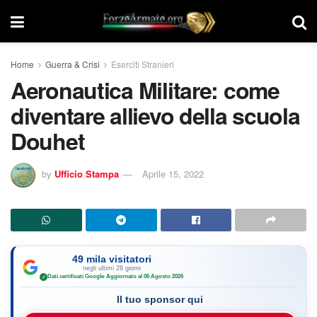
Home
Guerra & Crisi
Eserciti Stranieri
Aeronautica Militare: come
diventare allievo della scuola
Douhet
by
Ufficio Stampa
Aprile 15, 2022
49 mila visitatori
negli ultimi 28 giorni
Dati certificati Google
·
Aggiornato al 06 Agosto 2026
✓
Il tuo sponsor qui