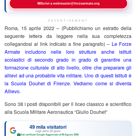
✉
Scrivi a webmaster@forzearmate.org
ADVERTISEMENT
Roma, 15 aprile 2022 – (Pubblichiamo un estratto della
seguente lettera da leggere nella sua completezza
collegandosi al link indicato a fine paragrafo) –
Le Forze
Armate includono nelle loro strutture anche istituti
scolastici di secondo grado in grado di garantire una
formazione culturale di alto livello, oltre che preparare gli
allievi ad una probabile vita militare. Uno di questi Istituti è
la Scuola Douhet di Firenze. Vediamo come si diventa
Allievo.
Sono 38 i posti disponibili per il liceo classico e scientifico
alla Scuola Militare Aeronautica “Giulio Douhet”
49 mila visitatori
negli ultimi 28 giorni
Dati certificati Google
·
Aggiornato al 06 Agosto 2026
✓