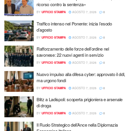
ricorso contro la sentenza»
BY
UFFICIO STAMPA
AGOSTO 7, 2026
0
Traffico intenso nel Ponente: inizia l’esodo
d’agosto
BY
UFFICIO STAMPA
AGOSTO 7, 2026
0
Rafforzamento delle forze dell’ordine nel
savonese: 22 nuovi agenti in servizio
BY
UFFICIO STAMPA
AGOSTO 7, 2026
0
Nuovo impulso alla difesa cyber: approvato il ddl,
ma urgono fondi
BY
UFFICIO STAMPA
AGOSTO 7, 2026
0
Blitz a Ladispoli: scoperta prigioniera e arsenale
di droga
BY
UFFICIO STAMPA
AGOSTO 7, 2026
0
Il Ruolo Strategico dell’Ance nella Diplomazia
Economica Italiana