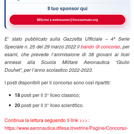
Il tuo sponsor qui
✉
Scrivi a webmaster@forzearmate.org
E’ stato pubblicato sulla Gazzetta Ufficiale – 4ª Serie
Speciale n. 25 del 29 marzo 2022 il
bando di concorso
, per
esami, che prevede l’ammissione di 38 giovani ai licei
annessi alla Scuola Militare Aeronautica “Giulio
Douhet”, per l’anno scolastico 2022-2023.
I posti disponibili per il concorso sono così ripartiti:
18
posti per il 3° liceo classico;
20
posti per il 3° liceo scientifico.
Continua la lettura seguendo il link >>> :
https://www.aeronautica.difesa.it/vetrine/Pagine/Concorso-