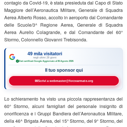
contagio da Covid-19, è stata presieduta dal Capo di Stato
Maggiore dell’Aeronautica Militare, Generale di Squadra
Aerea Alberto Rosso, accolto in aeroporto dal Comandante
delle Scuole/3^ Regione Aerea, Generale di Squadra
Aerea Aurelio Colagrande, e dal Comandante del 60°
Stormo, Colonnello Giovanni Trebisonda.
49 mila visitatori
negli ultimi 28 giorni
Dati certificati Google
·
Aggiornato al 06 Agosto 2026
✓
Il tuo sponsor qui
✉
Scrivi a webmaster@forzearmate.org
Lo schieramento ha visto una piccola rappresentanza del
60° Stormo, alcuni famigliari del personale insignito di
onorificenza e i Gruppi Bandiera dell’Aeronautica Militare,
della 46^ Brigata Aerea, del 15° Stormo, del 9° Stormo, del