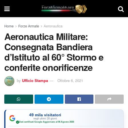
Home
Forze Armate
Aeronautica
Aeronautica Militare:
Consegnata Bandiera
d’Istituto al 60° Stormo e
conferite onorificenze
by
Ufficio Stampa
Ottobre 6, 2021
49 mila visitatori
negli ultimi 28 giorni
Dati certificati Google
·
Aggiornato al 06 Agosto 2026
✓