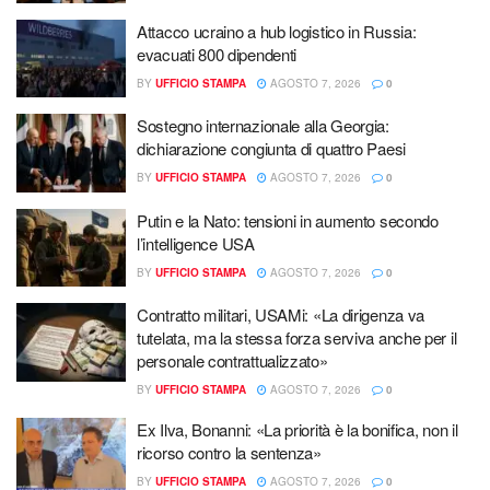
Attacco ucraino a hub logistico in Russia:
evacuati 800 dipendenti
BY
UFFICIO STAMPA
AGOSTO 7, 2026
0
Sostegno internazionale alla Georgia:
dichiarazione congiunta di quattro Paesi
BY
UFFICIO STAMPA
AGOSTO 7, 2026
0
Putin e la Nato: tensioni in aumento secondo
l’intelligence USA
BY
UFFICIO STAMPA
AGOSTO 7, 2026
0
Contratto militari, USAMi: «La dirigenza va
tutelata, ma la stessa forza serviva anche per il
personale contrattualizzato»
BY
UFFICIO STAMPA
AGOSTO 7, 2026
0
Ex Ilva, Bonanni: «La priorità è la bonifica, non il
ricorso contro la sentenza»
BY
UFFICIO STAMPA
AGOSTO 7, 2026
0