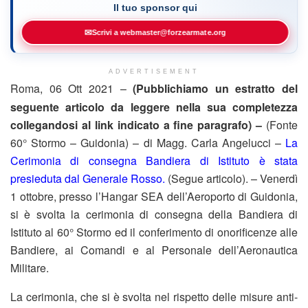
Il tuo sponsor qui
✉
Scrivi a webmaster@forzearmate.org
ADVERTISEMENT
Roma, 06 Ott 2021 –
(Pubblichiamo un estratto del
seguente articolo da leggere nella sua completezza
collegandosi al link indicato a fine paragrafo) –
(Fonte
60° Stormo – Guidonia) – di Magg. Carla Angelucci –
La
Cerimonia di consegna Bandiera di Istituto è stata
presieduta dal Generale Rosso.
(Segue articolo). – Venerdì
1 ottobre, presso l’Hangar SEA dell’Aeroporto di Guidonia,
si è svolta la cerimonia di consegna della Bandiera di
Istituto al 60° Stormo ed il conferimento di onorificenze alle
Bandiere, ai Comandi e al Personale dell’Aeronautica
Militare.
La cerimonia, che si è svolta nel rispetto delle misure anti-