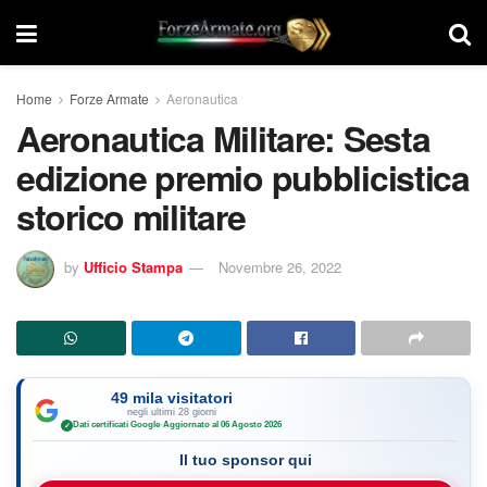
Home
Forze Armate
Aeronautica
Aeronautica Militare: Sesta
edizione premio pubblicistica
storico militare
by
Ufficio Stampa
Novembre 26, 2022
49 mila visitatori
negli ultimi 28 giorni
Dati certificati Google
·
Aggiornato al 06 Agosto 2026
✓
Il tuo sponsor qui