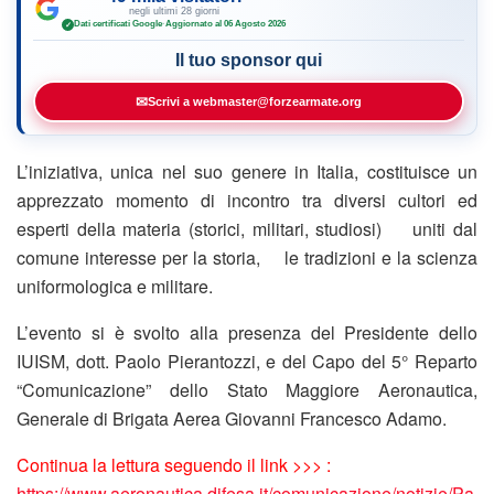
negli ultimi 28 giorni
Dati certificati Google
·
Aggiornato al 06 Agosto 2026
✓
Il tuo sponsor qui
✉
Scrivi a webmaster@forzearmate.org
L’iniziativa, unica nel suo genere in Italia, costituisce un
apprezzato momento di incontro tra diversi cultori ed
esperti della materia (storici, militari, studiosi) uniti dal
comune interesse per la storia, le tradizioni e la scienza
uniformologica e militare.
L’evento si è svolto alla presenza del Presidente dello
IUISM, dott. Paolo Pierantozzi, e del Capo del 5° Reparto
“Comunicazione” dello Stato Maggiore Aeronautica,
Generale di Brigata Aerea Giovanni Francesco Adamo.
Continua la lettura seguendo il link >>> :
https://www.aeronautica.difesa.it/comunicazione/notizie/Pa