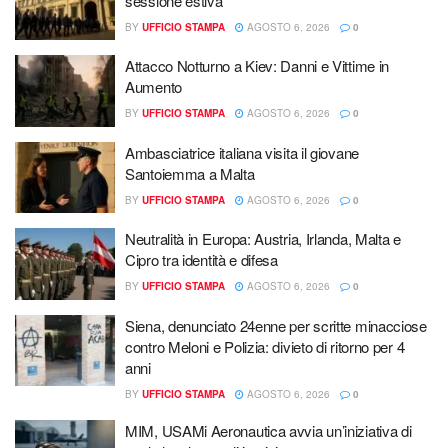
sessione estiva
BY
UFFICIO STAMPA
AGOSTO 6, 2026
0
Attacco Notturno a Kiev: Danni e Vittime in
Aumento
BY
UFFICIO STAMPA
AGOSTO 6, 2026
0
Ambasciatrice italiana visita il giovane
Santoiemma a Malta
BY
UFFICIO STAMPA
AGOSTO 6, 2026
0
Neutralità in Europa: Austria, Irlanda, Malta e
Cipro tra identità e difesa
BY
UFFICIO STAMPA
AGOSTO 6, 2026
0
Siena, denunciato 24enne per scritte minacciose
contro Meloni e Polizia: divieto di ritorno per 4
anni
BY
UFFICIO STAMPA
AGOSTO 6, 2026
0
MIM, USAMi Aeronautica avvia un’iniziativa di