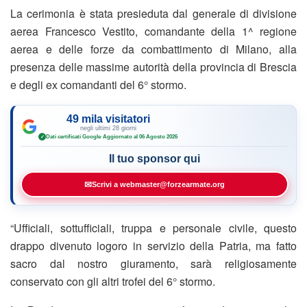
La cerimonia è stata presieduta dal generale di divisione
aerea Francesco Vestito, comandante della 1^ regione
aerea e delle forze da combattimento di Milano, alla
presenza delle massime autorità della provincia di Brescia
e degli ex comandanti del 6° stormo.
49 mila visitatori
negli ultimi 28 giorni
Dati certificati Google
·
Aggiornato al 06 Agosto 2026
✓
Il tuo sponsor qui
✉
Scrivi a webmaster@forzearmate.org
“Ufficiali, sottufficiali, truppa e personale civile, questo
drappo divenuto logoro in servizio della Patria, ma fatto
sacro dal nostro giuramento, sarà religiosamente
conservato con gli altri trofei del 6° stormo.