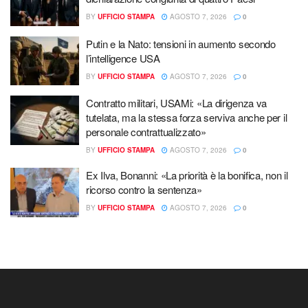
BY
UFFICIO STAMPA
AGOSTO 7, 2026
0
Putin e la Nato: tensioni in aumento secondo
l’intelligence USA
BY
UFFICIO STAMPA
AGOSTO 7, 2026
0
Contratto militari, USAMi: «La dirigenza va
tutelata, ma la stessa forza serviva anche per il
personale contrattualizzato»
BY
UFFICIO STAMPA
AGOSTO 7, 2026
0
Ex Ilva, Bonanni: «La priorità è la bonifica, non il
ricorso contro la sentenza»
BY
UFFICIO STAMPA
AGOSTO 7, 2026
0