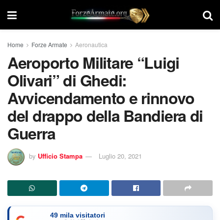
Home
Forze Armate
Aeronautica
Aeroporto Militare “Luigi
Olivari” di Ghedi:
Avvicendamento e rinnovo
del drappo della Bandiera di
Guerra
by
Ufficio Stampa
Luglio 20, 2021
49 mila visitatori