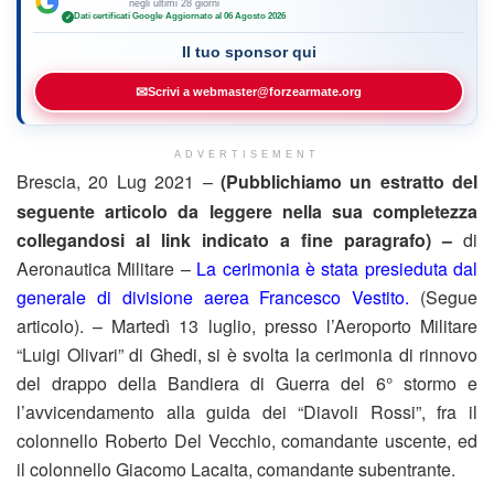
negli ultimi 28 giorni
Dati certificati Google
·
Aggiornato al 06 Agosto 2026
✓
Il tuo sponsor qui
✉
Scrivi a webmaster@forzearmate.org
ADVERTISEMENT
Brescia, 20 Lug 2021 –
(Pubblichiamo un estratto del
seguente articolo da leggere nella sua completezza
collegandosi al link indicato a fine paragrafo) –
di
Aeronautica Militare –
La cerimonia è stata presieduta dal
generale di divisione aerea Francesco Vestito.
(Segue
articolo). – Martedì 13 luglio, presso l’Aeroporto Militare
“Luigi Olivari” di Ghedi, si è svolta la cerimonia di rinnovo
del drappo della Bandiera di Guerra del 6° stormo e
l’avvicendamento alla guida dei “Diavoli Rossi”, fra il
colonnello Roberto Del Vecchio, comandante uscente, ed
il colonnello Giacomo Lacaita, comandante subentrante.