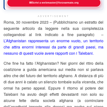
✉
Scrivi a webmaster@forzearmate.org
ADVERTISEMENT
Roma, 30 novembre 2023 – (Pubblichiamo un estratto del
seguente articolo da leggere nella sua completezza
collegandosi al link indicato a fine paragrafo) –
L’Afghanistan rappresenta un enorme vuoto, un territorio
che attira enormi interessi da parte di grandi paesi, ma
nessuno di questi vuole avere rapporti con i Talebani.
Che fine ha fatto l’Afghanistan? Nei giorni del ritiro della
coalizione a guida americana sui media non si parlava
altro che del futuro del territorio afghano. A distanza di più
di due anni è calato un silenzio tombale sulla vicenda, che
ormai ha perso appeal. Eppure il ritorno al potere dei
Talebani ha avuto degli effetti devastanti non solo su
alcune fette della società afghana (a cominciare
dall’apartheid imposto alle donne) ma anche sul piano