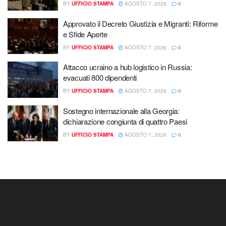
BY
UFFICIO STAMPA
AGOSTO 7, 2026
0
Approvato il Decreto Giustizia e Migranti: Riforme
e Sfide Aperte
BY
UFFICIO STAMPA
AGOSTO 7, 2026
0
Attacco ucraino a hub logistico in Russia:
evacuati 800 dipendenti
BY
UFFICIO STAMPA
AGOSTO 7, 2026
0
Sostegno internazionale alla Georgia:
dichiarazione congiunta di quattro Paesi
BY
UFFICIO STAMPA
AGOSTO 7, 2026
0