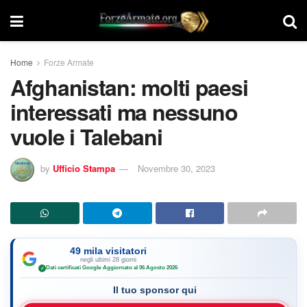
Home
Forze Armate
Afghanistan: molti paesi
interessati ma nessuno
vuole i Talebani
by
Ufficio Stampa
Novembre 30, 2023
49 mila visitatori
negli ultimi 28 giorni
Dati certificati Google
·
Aggiornato al 06 Agosto 2026
✓
Il tuo sponsor qui