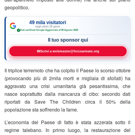
geopolitico.
49 mila visitatori
negli ultimi 28 giorni
Dati certificati Google
·
Aggiornato al 06 Agosto 2026
✓
Il tuo sponsor qui
✉
Scrivi a webmaster@forzearmate.org
Il triplice terremoto che ha colpito il Paese lo scorso ottobre
(provocando più di 2mila morti e migliaia di sfollati) ha
aggravato una crisi umanitaria già pesantissima, che
nasce soprattutto dalla mancanza di cibo: secondo dati
riportati da Save The Children circa il 50% della
popolazione sta soffrendo la fame.
L’economia del Paese di fatto è stata azzerata sotto il
regime talebano. In primo luogo, la restaurazione del