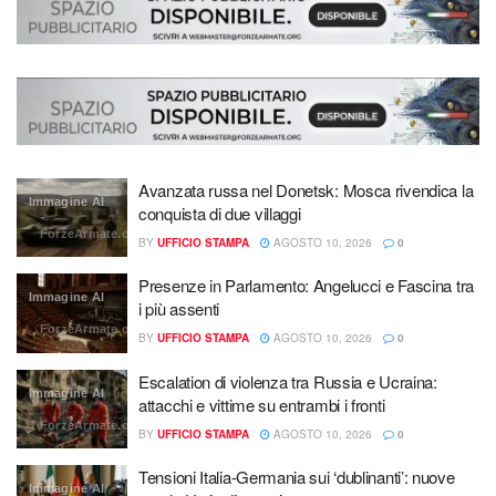
Avanzata russa nel Donetsk: Mosca rivendica la
Immagine AI
conquista di due villaggi
ForzeArmate.org
BY
UFFICIO STAMPA
AGOSTO 10, 2026
0
Presenze in Parlamento: Angelucci e Fascina tra
Immagine AI
i più assenti
ForzeArmate.org
BY
UFFICIO STAMPA
AGOSTO 10, 2026
0
Escalation di violenza tra Russia e Ucraina:
Immagine AI
attacchi e vittime su entrambi i fronti
ForzeArmate.org
BY
UFFICIO STAMPA
AGOSTO 10, 2026
0
Tensioni Italia-Germania sui ‘dublinanti’: nuove
Immagine AI