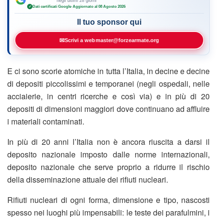
negli ultimi 28 giorni
Dati certificati Google
·
Aggiornato al 08 Agosto 2026
✓
Il tuo sponsor qui
✉
Scrivi a webmaster@forzearmate.org
E ci sono scorie atomiche in tutta l’Italia, in decine e decine
di depositi piccolissimi e temporanei (negli ospedali, nelle
acciaierie, in centri ricerche e così via) e in più di 20
depositi di dimensioni maggiori dove continuano ad affluire
i materiali contaminati.
In più di 20 anni l’Italia non è ancora riuscita a darsi il
deposito nazionale imposto dalle norme internazionali,
deposito nazionale che serve proprio a ridurre il rischio
della disseminazione attuale dei rifiuti nucleari.
Rifiuti nucleari di ogni forma, dimensione e tipo, nascosti
spesso nei luoghi più impensabili: le teste dei parafulmini, i