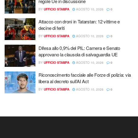
regole Ue in discussione
ForzeArmate.org
BY
UFFICIO STAMPA
AGOSTO 10, 2026
0
Attacco con droni in Tatarstan: 12 vittime e
Immagine AI
decine di feriti
ForzeArmate.org
BY
UFFICIO STAMPA
AGOSTO 10, 2026
0
Difesa allo 0,9% del PIL: Camera e Senato
approvano la clausola di salvaguardia UE
BY
UFFICIO STAMPA
AGOSTO 10, 2026
0
Riconoscimento facciale alle Forze di polizia: via
libera al decreto sull’AI Act
BY
UFFICIO STAMPA
AGOSTO 10, 2026
0