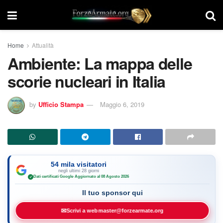
Home
Attualità
Ambiente: La mappa delle
scorie nucleari in Italia
by
Ufficio Stampa
Maggio 6, 2019
54 mila visitatori
negli ultimi 28 giorni
Dati certificati Google
·
Aggiornato al 08 Agosto 2026
✓
Il tuo sponsor qui
✉
Scrivi a webmaster@forzearmate.org