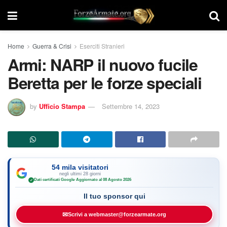
Home
Guerra & Crisi
Eserciti Stranieri
Armi: NARP il nuovo fucile
Beretta per le forze speciali
by
Ufficio Stampa
Settembre 14, 2023
54 mila visitatori
negli ultimi 28 giorni
Dati certificati Google
·
Aggiornato al 08 Agosto 2026
✓
Il tuo sponsor qui
✉
Scrivi a webmaster@forzearmate.org