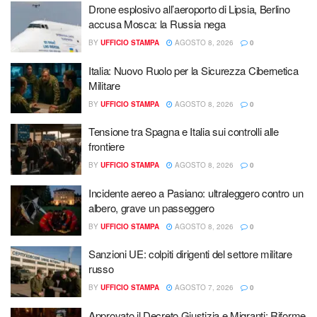
Drone esplosivo all’aeroporto di Lipsia, Berlino
accusa Mosca: la Russia nega
BY
UFFICIO STAMPA
AGOSTO 8, 2026
0
Italia: Nuovo Ruolo per la Sicurezza Cibernetica
Militare
BY
UFFICIO STAMPA
AGOSTO 8, 2026
0
Tensione tra Spagna e Italia sui controlli alle
frontiere
BY
UFFICIO STAMPA
AGOSTO 8, 2026
0
Incidente aereo a Pasiano: ultraleggero contro un
albero, grave un passeggero
BY
UFFICIO STAMPA
AGOSTO 8, 2026
0
Sanzioni UE: colpiti dirigenti del settore militare
russo
BY
UFFICIO STAMPA
AGOSTO 7, 2026
0
Approvato il Decreto Giustizia e Migranti: Riforme