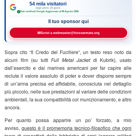
54 mila visitatori
negli ultimi 28 giorni
Dati certificati Google
·
Aggiornato al 08 Agosto 2026
✓
Il tuo sponsor qui
✉
Scrivi a webmaster@forzearmate.org
Sopra cito “Il Credo del Fuciliere”, un testo reso noto da
alcuni film (su tutti
Full Metal Jacket
di Kubrik), usato
dall’esercito e dai marines americani per far capire alle
reclute il valore assoluto di poter e dover disporre sempre
di un’arma precisa ed affidabile, conosciuta nel dettaglio
più piccolo, nelle sue prestazioni al variare delle condizioni
ambientali, la sua compatibilità col munizionamento, e altro
ancora.
Per quanto possa apparire un po’ forzato, a mio
avviso,
questo è il promemoria tecnico-filosofico che ogni
team di progettisti delle fabbriche di armi leggere militari