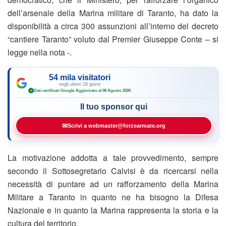
dell’arsenale della Marina militare di Taranto, ha dato la
disponibilità a circa 300 assunzioni all’interno del decreto
“cantiere Taranto” voluto dal Premier Giuseppe Conte – si
legge nella nota -.
54 mila visitatori
negli ultimi 28 giorni
Dati certificati Google
·
Aggiornato al 08 Agosto 2026
✓
Il tuo sponsor qui
✉
Scrivi a webmaster@forzearmate.org
La motivazione addotta a tale provvedimento, sempre
secondo il Sottosegretario Calvisi è da ricercarsi nella
necessità di puntare ad un rafforzamento della Marina
Militare a Taranto in quanto ne ha bisogno la Difesa
Nazionale e in quanto la Marina rappresenta la storia e la
cultura del territorio.