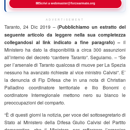
✉
Scrivi a webmaster@forzearmate.org
ADVERTISEMENT
Taranto, 24 Dic 2019 –
(Pubblichiamo un estratto del
seguente articolo da leggere nella sua completezza
collegandosi al link indicato a fine paragrafo) –
il
Ministero ha dato la disponibilità a circa 300 assunzioni
all’interno del decreto “cantiere Taranto”. Seguiamo. – “Se
per l’arsenale di Taranto qualcosa di muove per La Spezia
nessuno ha avanzato richieste al vice ministro Calvisi”. E’
la denuncia di Flp Difesa che in una nota di Christian
Palladino coordinatore territoriale e Ilio Bonomi c
oordinatore Interregionale mettono nero su bianco le
preoccupazioni del comparto.
“È di questi giorni la notizia, per voce del sottosegretario di
Stato al Ministero della Difesa Giulio Calvisi del Partito
democratico, che il Ministero, per rafforzare l’organico