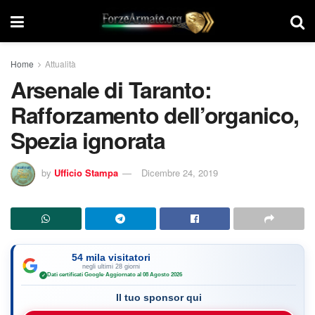
Home
Attualità
Arsenale di Taranto:
Rafforzamento dell’organico,
Spezia ignorata
by
Ufficio Stampa
Dicembre 24, 2019
54 mila visitatori
negli ultimi 28 giorni
Dati certificati Google
·
Aggiornato al 08 Agosto 2026
✓
Il tuo sponsor qui