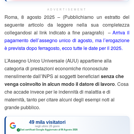
ADVERTISEMENT
Roma, 8 agosto 2025 – (Pubblichiamo un estratto del
seguente articolo da leggere nella sua completezza
collegandosi al link indicato a fine paragrafo) –
Arriva il
pagamento dell’assegno unico di agosto, ma l’erogazione
è prevista dopo ferragosto, ecco tutte le date per il 2025.
L’Assegno Unico Universale (AUU) appartiene alla
categoria di prestazioni economiche riconosciute
mensilmente dall’INPS ai soggetti beneficiari
senza che
venga coinvolto in alcun modo il datore di lavoro
. Cosa
che accade invece per le indennità di malattia e di
maternità, tanto per citare alcuni degli esempi noti al
grande pubblico.
49 mila visitatori
negli ultimi 28 giorni
Dati certificati Google
·
Aggiornato al 06 Agosto 2026
✓