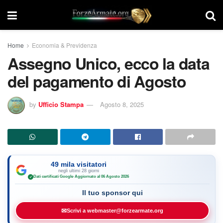
Home
Economia & Previdenza
Assegno Unico, ecco la data
del pagamento di Agosto
by
Ufficio Stampa
Agosto 8, 2025
49 mila visitatori
negli ultimi 28 giorni
Dati certificati Google
·
Aggiornato al 06 Agosto 2026
✓
Il tuo sponsor qui
✉
Scrivi a webmaster@forzearmate.org