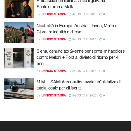
Ambasciatrice italiana visita il giovane
Santoiemma a Malta
BY
UFFICIO STAMPA
AGOSTO 6, 2026
0
Neutralità in Europa: Austria, Irlanda, Malta e
Cipro tra identità e difesa
BY
UFFICIO STAMPA
AGOSTO 6, 2026
0
Siena, denunciato 24enne per scritte minacciose
contro Meloni e Polizia: divieto di ritorno per 4
anni
BY
UFFICIO STAMPA
AGOSTO 6, 2026
0
MIM, USAMi Aeronautica avvia un’iniziativa di
tutela legale per gli iscritti
BY
UFFICIO STAMPA
AGOSTO 6, 2026
0