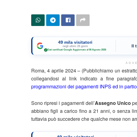
49 mila visitatori
Il
negli ultimi 28 giorni
Dati certificati Google
·
Aggiornato al 06 Agosto 2026
✓
ADV
Roma, 4 aprile 2024 – (Pubblichiamo un estratto
collegandosi al link indicato a fine paragr
programmazioni dei pagamenti INPS ed in partico
Sono ripresi i pagamenti dell’
Assegno Unico
per
abbiano figli a carico fino a 21 anni, o senza lim
tuttavia può succedere che qualche mese non arr