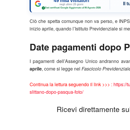
49 mila visitatori
Il 
negli ultimi 28 giorni
Dati certificati Google
·
Aggiornato al 06 Agosto 2026
✓
Ciò che spetta comunque non va perso, e INPS 
inizio aprile, quando l’Istituto Previdenziale si m
Date pagamenti dopo 
I pagamenti dell’Assegno Unico andranno ava
aprile
, come si legge nel
Fascicolo Previdenzial
Continua la lettura seguendo il link >>> :
https:/
slittano-dopo-pasqua-foto/
Ricevi direttamente sul 