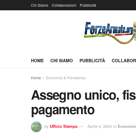
Chi Siamo
Collaborazioni
Pubblicità
HOME
CHI SIAMO
PUBBLICITÀ
COLLABOR
Home
Economia & Previdenza
Assegno unico, fiss
pagamento
by
Ufficio Stampa
Aprile 4, 2024
in
Economia