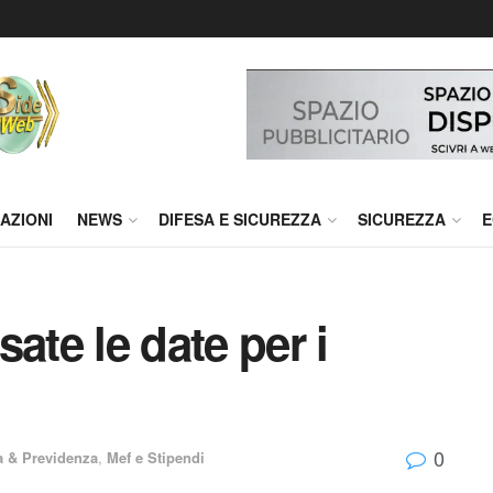
AZIONI
NEWS
DIFESA E SICUREZZA
SICUREZZA
E
ate le date per i
0
 & Previdenza
,
Mef e Stipendi