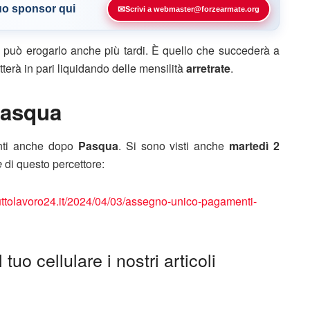
tuo sponsor qui
✉
Scrivi a webmaster@forzearmate.org
può erogarlo anche più tardi. È quello che succederà a
etterà in pari liquidando delle mensilità
arretrate
.
Pasqua
nti anche dopo
Pasqua
. Si sono visti anche
martedì 2
e
di questo percettore:
/tuttolavoro24.it/2024/04/03/assegno-unico-pagamenti-
tuo cellulare i nostri articoli