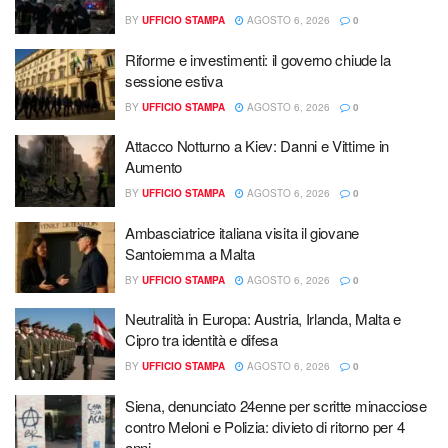
BY
UFFICIO STAMPA
AGOSTO 6, 2026
0
Riforme e investimenti: il governo chiude la
sessione estiva
BY
UFFICIO STAMPA
AGOSTO 6, 2026
0
Attacco Notturno a Kiev: Danni e Vittime in
Aumento
BY
UFFICIO STAMPA
AGOSTO 6, 2026
0
Ambasciatrice italiana visita il giovane
Santoiemma a Malta
BY
UFFICIO STAMPA
AGOSTO 6, 2026
0
Neutralità in Europa: Austria, Irlanda, Malta e
Cipro tra identità e difesa
BY
UFFICIO STAMPA
AGOSTO 6, 2026
0
Siena, denunciato 24enne per scritte minacciose
contro Meloni e Polizia: divieto di ritorno per 4
anni