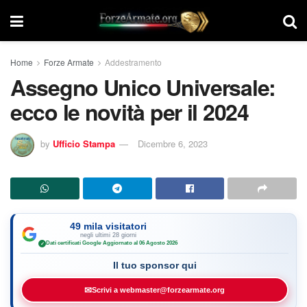
Home
Forze Armate
Addestramento
Assegno Unico Universale:
ecco le novità per il 2024
by
Ufficio Stampa
Dicembre 6, 2023
49 mila visitatori
negli ultimi 28 giorni
Dati certificati Google
·
Aggiornato al 06 Agosto 2026
✓
Il tuo sponsor qui
✉
Scrivi a webmaster@forzearmate.org