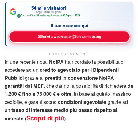
54 mila visitatori
negli ultimi 28 giorni
Dati certificati Google
·
Aggiornato al 08 Agosto 2026
✓
Il tuo sponsor qui
✉
Scrivi a webmaster@forzearmate.org
ADVERTISEMENT
In una recente nota,
NoiPA
ha ricordato la possibilità di
accedere ad un
credito agevolato
per i Dipendenti
Pubblici
grazie ai
prestiti in convenzione NoiPA
garantiti dal MEF
, che danno la possibilità di richiedere
da
1.200 € fino a 75.000 € e oltre
, in base al quinto massimo
cedibile, e garantiscono
condizioni agevolate
grazie ad
un
tasso di interesse medio più basso rispetto al
Scopri di più
mercato
(
).