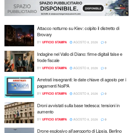
Attacco notturno su Kiev: colpito il distretto di
Brovary
BY
UFFICIO STAMPA
AGOSTO 8, 2026
0
Indagine nel Vallo di Diano: firme digitali false e
frode fiscale
BY
UFFICIO STAMPA
AGOSTO 8, 2026
0
Arretrati insegnanti: le date chiave di agosto per i
pagamenti NoiPA
BY
UFFICIO STAMPA
AGOSTO 8, 2026
0
Droni avvistati sulla base tedesca: tensioni in
aumento
BY
UFFICIO STAMPA
AGOSTO 8, 2026
0
Drone esplosivo all’aeroporto di Lipsia, Berlino