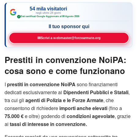
54 mila visitatori
negli ultimi 28 giorni
Dati certificati Google
·
Aggiornato al 08 Agosto 2026
✓
Il tuo sponsor qui
✉
Scrivi a webmaster@forzearmate.org
Prestiti in convenzione NoiPA:
cosa sono e come funzionano
I
prestiti in convenzione NoiPA
sono finanziamenti
dedicati esclusivamente ai
Dipendenti Pubblici e Statali
,
tra cui gli
agenti di Polizia e le Forze Armate
, che
consentono di richiedere
importi anche elevati
(fino a
75.000 €
e oltre) godendo di
condizioni agevolate
, grazie
ai
tassi di interesse in convenzione.
Essendo regolati da una convenzione sottoscritta tra