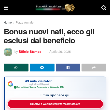
Home
Forze Armate
Bonus nuovi nati, ecco gli
esclusi dal beneficio
by
Ufficio Stampa
Aprile 26, 2025
49 mila visitatori
negli ultimi 28 giorni
Dati certificati Google
·
Aggiornato al 06 Agosto 2026
✓
Il tuo sponsor qui
✉
Scrivi a webmaster@forzearmate.org