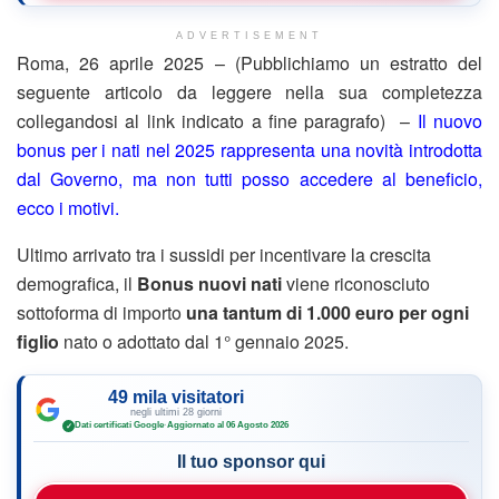
ADVERTISEMENT
Roma, 26 aprile 2025 – (Pubblichiamo un estratto del
seguente articolo da leggere nella sua completezza
collegandosi al link indicato a fine paragrafo) –
Il nuovo
bonus per i nati nel 2025 rappresenta una novità introdotta
dal Governo, ma non tutti posso accedere al beneficio,
ecco i motivi.
Ultimo arrivato tra i sussidi per incentivare la crescita
demografica, il
Bonus nuovi nati
viene riconosciuto
sottoforma di importo
una tantum di 1.000 euro per ogni
figlio
nato o adottato dal 1° gennaio 2025.
49 mila visitatori
negli ultimi 28 giorni
Dati certificati Google
·
Aggiornato al 06 Agosto 2026
✓
Il tuo sponsor qui