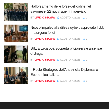
Rafforzamento delle forze dell’ordine nel
savonese: 22 nuovi agenti in servizio
BY
UFFICIO STAMPA
AGOSTO 7, 2026
0
Nuovo impulso alla difesa cyber: approvato il ddl,
ma urgono fondi
BY
UFFICIO STAMPA
AGOSTO 7, 2026
0
Blitz a Ladispoli: scoperta prigioniera e arsenale
di droga
BY
UFFICIO STAMPA
AGOSTO 7, 2026
0
Il Ruolo Strategico dell’Ance nella Diplomazia
Economica Italiana
BY
UFFICIO STAMPA
AGOSTO 7, 2026
0