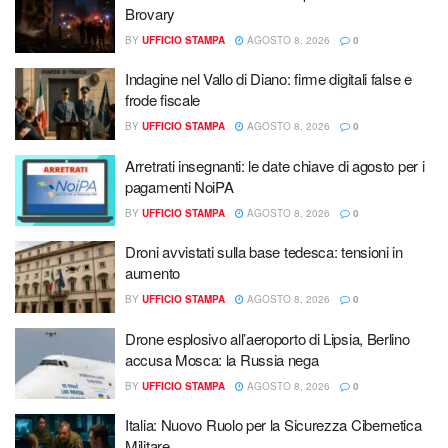
Brovary
BY
UFFICIO STAMPA
AGOSTO 8, 2026
0
Indagine nel Vallo di Diano: firme digitali false e
frode fiscale
BY
UFFICIO STAMPA
AGOSTO 8, 2026
0
Arretrati insegnanti: le date chiave di agosto per i
pagamenti NoiPA
BY
UFFICIO STAMPA
AGOSTO 8, 2026
0
Droni avvistati sulla base tedesca: tensioni in
aumento
BY
UFFICIO STAMPA
AGOSTO 8, 2026
0
Drone esplosivo all’aeroporto di Lipsia, Berlino
accusa Mosca: la Russia nega
BY
UFFICIO STAMPA
AGOSTO 8, 2026
0
Italia: Nuovo Ruolo per la Sicurezza Cibernetica
Militare