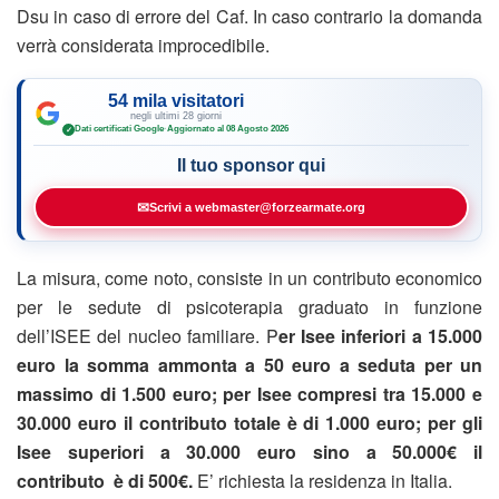
Dsu in caso di errore del Caf. In caso contrario la domanda
verrà considerata improcedibile.
54 mila visitatori
negli ultimi 28 giorni
Dati certificati Google
·
Aggiornato al 08 Agosto 2026
✓
Il tuo sponsor qui
✉
Scrivi a webmaster@forzearmate.org
La misura, come noto, consiste in un contributo economico
per le sedute di psicoterapia graduato in funzione
dell’ISEE del nucleo familiare. P
er Isee inferiori a 15.000
euro la somma ammonta a 50 euro a seduta per un
massimo di 1.500 euro; per Isee compresi tra 15.000 e
30.000 euro il contributo totale è di 1.000 euro; per gli
Isee superiori a 30.000 euro sino a 50.000€ il
contributo è di 500€.
E’ richiesta la residenza in Italia.