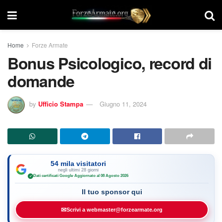
Home
Forze Armate
Bonus Psicologico, record di
domande
by
Ufficio Stampa
Giugno 11, 2024
54 mila visitatori
negli ultimi 28 giorni
Dati certificati Google
·
Aggiornato al 08 Agosto 2026
✓
Il tuo sponsor qui
✉
Scrivi a webmaster@forzearmate.org