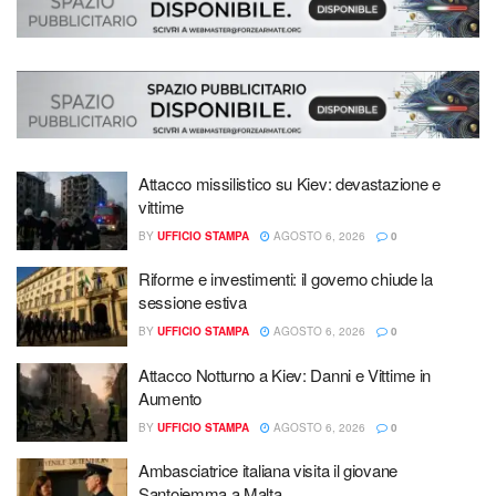
Attacco missilistico su Kiev: devastazione e
vittime
BY
UFFICIO STAMPA
AGOSTO 6, 2026
0
Riforme e investimenti: il governo chiude la
sessione estiva
BY
UFFICIO STAMPA
AGOSTO 6, 2026
0
Attacco Notturno a Kiev: Danni e Vittime in
Aumento
BY
UFFICIO STAMPA
AGOSTO 6, 2026
0
Ambasciatrice italiana visita il giovane
Santoiemma a Malta