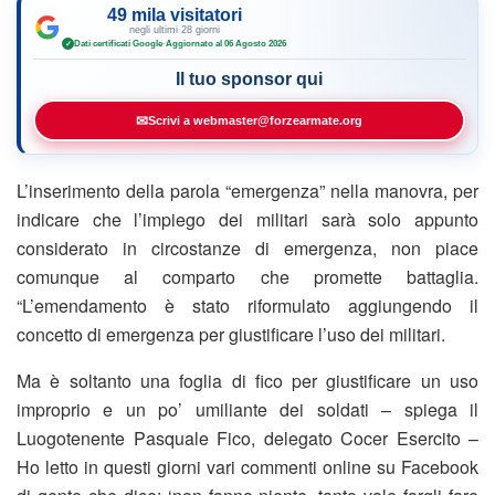
49 mila visitatori
negli ultimi 28 giorni
Dati certificati Google
·
Aggiornato al 06 Agosto 2026
✓
Il tuo sponsor qui
✉
Scrivi a webmaster@forzearmate.org
L’inserimento della parola “emergenza” nella manovra, per
indicare che l’impiego dei militari sarà solo appunto
considerato in circostanze di emergenza, non piace
comunque al comparto che promette battaglia.
“L’emendamento è stato riformulato aggiungendo il
concetto di emergenza per giustificare l’uso dei militari.
Ma è soltanto una foglia di fico per giustificare un uso
improprio e un po’ umiliante dei soldati – spiega il
Luogotenente Pasquale Fico, delegato Cocer Esercito –
Ho letto in questi giorni vari commenti online su Facebook