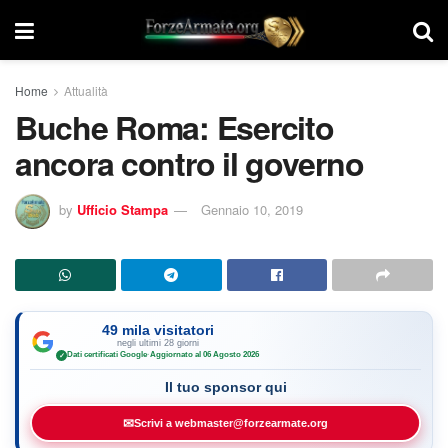
Home
Attualità
Buche Roma: Esercito
ancora contro il governo
by
Ufficio Stampa
Gennaio 10, 2019
49 mila visitatori
negli ultimi 28 giorni
Dati certificati Google
·
Aggiornato al 06 Agosto 2026
✓
Il tuo sponsor qui
✉
Scrivi a webmaster@forzearmate.org