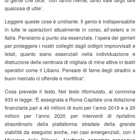
di gente che dice: ‘non fanno niente, tanto vale fargli fare
qualcosa di utile’.
Leggere queste cose è umiliante. Il genio è indispensabile
in tutte le operazioni attualmente in corso, all’estero e in
Italia. Pensiamo a punto sia essenziale, l’opera dei genieri
per proteggere i nostri colleghi dagli ordigni improvvisati e
letali, quanto siano essenziali nella individuazione e
distruzione delle centinaia di migliaia di mine attive in teatri
operativi come il Libano. Pensare di farne degli stradini a
buon mercato ci offende e mortifica”.
Cosa prevede il testo. Nel testo riformulato, al commma
933 si legge: “È assegnata a Roma Capitale una dotazione
finanziaria pari a 40 milioni di euro per l’anno 2019 e a 20
milioni per l’anno 2020 per interventi di ripristino
straordinario della piattaforma stradale della grande
viabilità da eseguirsi anche, nei casi emergenziali, con il