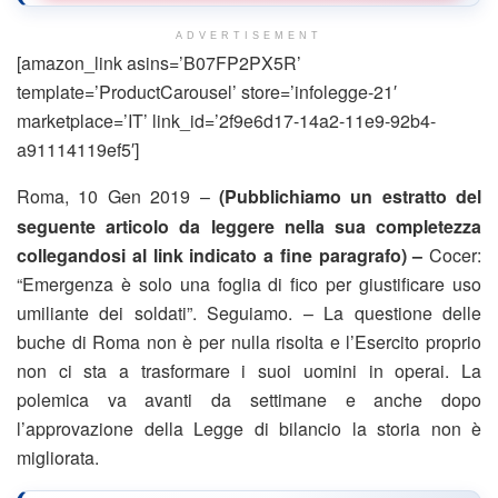
ADVERTISEMENT
[amazon_link asins=’B07FP2PX5R’
template=’ProductCarousel’ store=’infolegge-21′
marketplace=’IT’ link_id=’2f9e6d17-14a2-11e9-92b4-
a91114119ef5′]
Roma, 10 Gen 2019 –
(Pubblichiamo un estratto del
seguente articolo da leggere nella sua completezza
collegandosi al link indicato a fine paragrafo) –
Cocer:
“Emergenza è solo una foglia di fico per giustificare uso
umiliante dei soldati”. Seguiamo. – La questione delle
buche di Roma non è per nulla risolta e l’Esercito proprio
non ci sta a trasformare i suoi uomini in operai. La
polemica va avanti da settimane e anche dopo
l’approvazione della Legge di bilancio la storia non è
migliorata.