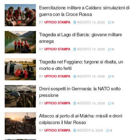
Esercitazione militare a Caldaro: simulazioni di
guerra con la Croce Rossa
BY
UFFICIO STAMPA
AGOSTO 10, 2026
0
Tragedia al Lago di Barcis: giovane militare
annega
BY
UFFICIO STAMPA
AGOSTO 10, 2026
0
Tragedia nel Foggiano: furgone si ribalta, un
morto e otto feriti
BY
UFFICIO STAMPA
AGOSTO 10, 2026
0
Droni sospetti in Germania: la NATO sotto
pressione
BY
UFFICIO STAMPA
AGOSTO 10, 2026
0
Attacco al porto di al-Makha: missili e droni
colpiscono il Mar Rosso
BY
UFFICIO STAMPA
AGOSTO 9, 2026
0