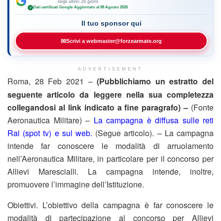
negli ultimi 28 giorni
Dati certificati Google
·
Aggiornato al 08 Agosto 2026
✓
Il tuo sponsor qui
✉
Scrivi a webmaster@forzearmate.org
ADVERTISEMENT
Roma, 28 Feb 2021 –
(Pubblichiamo un estratto del
seguente articolo da leggere nella sua completezza
collegandosi al link indicato a fine paragrafo) –
(Fonte
Aeronautica Militare) –
La campagna è diffusa sulle reti
Rai (spot tv) e sul web.
(Segue articolo). – La campagna
intende far conoscere le modalità di arruolamento
nell’Aeronautica Militare, in particolare per il concorso per
Allievi Marescialli. La campagna intende, inoltre,
promuovere l’immagine dell’Istituzione.
Obiettivi. L’obiettivo della campagna è far conoscere le
modalità di partecipazione al concorso per Allievi