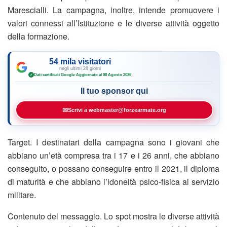
Marescialli. La campagna, inoltre, intende promuovere i
valori connessi all’Istituzione e le diverse attività oggetto
della formazione.
54 mila visitatori
negli ultimi 28 giorni
Dati certificati Google
·
Aggiornato al 08 Agosto 2026
✓
Il tuo sponsor qui
✉
Scrivi a webmaster@forzearmate.org
Target. I destinatari della campagna sono i giovani che
abbiano un’età compresa tra i 17 e i 26 anni, che abbiano
conseguito, o possano conseguire entro il 2021, il diploma
di maturità e che abbiano l’idoneità psico-fisica al servizio
militare.
Contenuto del messaggio. Lo spot mostra le diverse attività