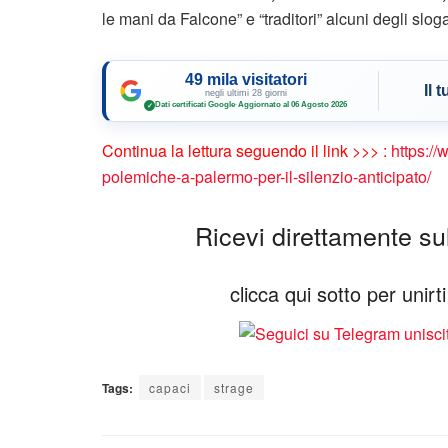
le mani da Falcone” e “traditori” alcuni degli sloga
49 mila visitatori
Il 
negli ultimi 28 giorni
Dati certificati Google
·
Aggiornato al 06 Agosto 2026
✓
Continua la lettura seguendo il link >>> :
https:/
polemiche-a-palermo-per-il-silenzio-anticipato/
Ricevi direttamente sul 
clicca qui sotto per unir
Tags:
capaci
strage