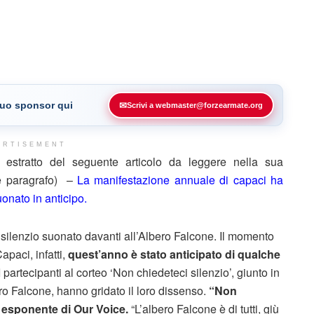
 tuo sponsor qui
✉
Scrivi a webmaster@forzearmate.org
ERTISEMENT
stratto del seguente articolo da leggere nella sua
ne paragrafo) –
La manifestazione annuale di capaci ha
onato in anticipo.
 silenzio suonato davanti all’Albero Falcone. Il momento
apaci, infatti,
quest’anno è stato anticipato di qualche
 I partecipanti al corteo ‘Non chiedeteci silenzio’, giunto in
ero Falcone, hanno gridato il loro dissenso.
“Non
, esponente di Our Voice.
“L’albero Falcone è di tutti, giù