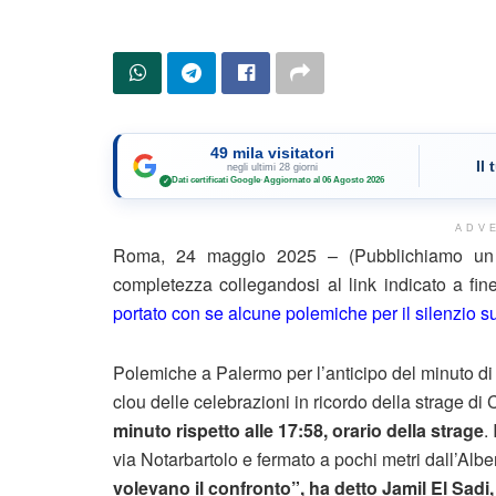
49 mila visitatori
Il
negli ultimi 28 giorni
Dati certificati Google
·
Aggiornato al 06 Agosto 2026
✓
ADV
Roma, 24 maggio 2025 – (Pubblichiamo un e
completezza collegandosi al link indicato a fi
portato con se alcune polemiche per il silenzio su
Polemiche a Palermo per l’anticipo del minuto di
clou delle celebrazioni in ricordo della strage di C
minuto rispetto alle 17:58, orario della strage
.
via Notarbartolo e fermato a pochi metri dall’Alb
volevano il confronto”, ha detto Jamil El Sadi