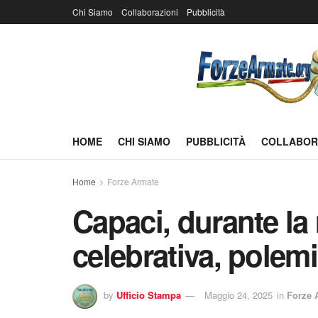
Chi Siamo
Collaborazioni
Pubblicità
HOME
CHI SIAMO
PUBBLICITÀ
COLLABOR
Home
Forze Armate
Capaci, durante la
celebrativa, polemi
by
Ufficio Stampa
Maggio 24, 2025
in
Forze 