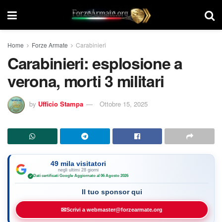
Home
Forze Armate
Carabinieri
Carabinieri: esplosione a
verona, morti 3 militari
by
Ufficio Stampa
Ottobre 15, 2025
49 mila visitatori
negli ultimi 28 giorni
Dati certificati Google
·
Aggiornato al 06 Agosto 2026
✓
Il tuo sponsor qui
✉
Scrivi a webmaster@forzearmate.org