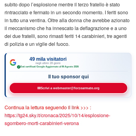
subito dopo l’esplosione mentre il terzo fratello è stato
rintracciato e fermato in un secondo momento. I feriti sono
in tutto una ventina. Oltre alla donna che avrebbe azionato
il meccanismo che ha innescato la deflagrazione e a uno
dei due fratelli, sono rimasti feriti 14 carabinieri, tre agenti
di polizia e un vigile del fuoco.
49 mila visitatori
negli ultimi 28 giorni
Dati certificati Google
·
Aggiornato al 06 Agosto 2026
✓
Il tuo sponsor qui
✉
Scrivi a webmaster@forzearmate.org
Continua la lettura seguendo il link >>> :
https://tg24.sky.it/cronaca/2025/10/14/esplosione-
sgombero-morti-carabinieri-verona