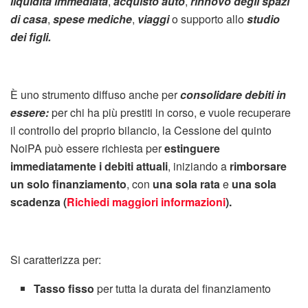
liquidità immediata
,
acquisto auto
,
rinnovo degli spazi
di casa
,
spese mediche
,
viaggi
o supporto allo
studio
dei figli.
È uno strumento diffuso anche per
consolidare debiti in
essere:
per chi ha più prestiti in corso, e vuole recuperare
il controllo del proprio bilancio, la Cessione del quinto
NoiPA può essere richiesta per
estinguere
immediatamente i debiti attuali
, iniziando a
rimborsare
un solo finanziamento
, con
una sola rata
e
una sola
scadenza (
Richiedi maggiori informazioni
).
Si caratterizza per:
Tasso fisso
per tutta la durata del finanziamento