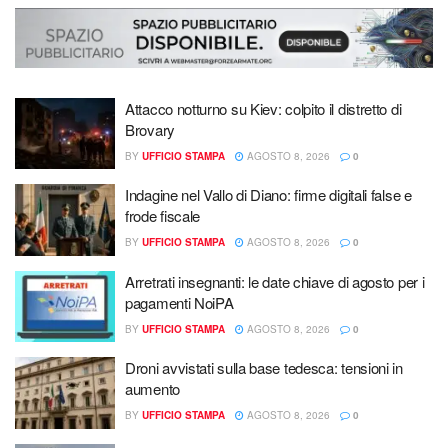
Attacco notturno su Kiev: colpito il distretto di
Brovary
BY
UFFICIO STAMPA
AGOSTO 8, 2026
0
Indagine nel Vallo di Diano: firme digitali false e
frode fiscale
BY
UFFICIO STAMPA
AGOSTO 8, 2026
0
Arretrati insegnanti: le date chiave di agosto per i
pagamenti NoiPA
BY
UFFICIO STAMPA
AGOSTO 8, 2026
0
Droni avvistati sulla base tedesca: tensioni in
aumento
BY
UFFICIO STAMPA
AGOSTO 8, 2026
0