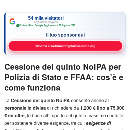
54 mila visitatori
negli ultimi 28 giorni
Dati certificati Google
·
Aggiornato al 08 Agosto 2026
✓
Il tuo sponsor qui
✉
Scrivi a webmaster@forzearmate.org
Cessione del quinto NoiPA per
Polizia di Stato e FFAA: cos’è e
come funziona
La
Cessione del quinto NoiPA
consente anche al
personale in divisa
di richiedere da
1.200 € fino a 75.000
€ ed oltre
, in base all’importo del quinto massimo cedibile,
per sostenere diverse esigenze, tra cui:
esigenze di