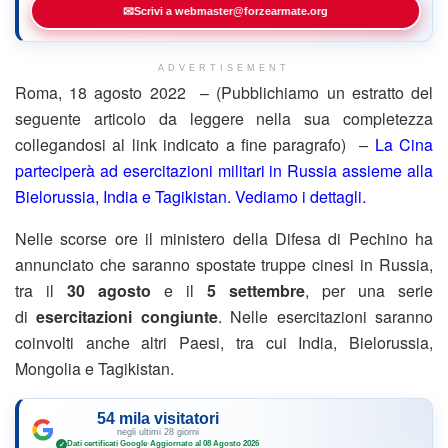
✉
Scrivi a webmaster@forzearmate.org
ADVERTISEMENT
Roma, 18 agosto 2022 – (Pubblichiamo un estratto del
seguente articolo da leggere nella sua completezza
collegandosi al link indicato a fine paragrafo) –
La Cina
parteciperà ad esercitazioni militari in Russia assieme alla
Bielorussia, India e Tagikistan. Vediamo i dettagli.
Nelle scorse ore il ministero della Difesa di Pechino ha
annunciato che saranno spostate truppe cinesi in Russia,
tra il
30 agosto
e il
5 settembre
, per una serie
di
esercitazioni congiunte
. Nelle esercitazioni saranno
coinvolti anche altri Paesi, tra cui India, Bielorussia,
Mongolia e Tagikistan.
54 mila visitatori
negli ultimi 28 giorni
Dati certificati Google
·
Aggiornato al 08 Agosto 2026
✓