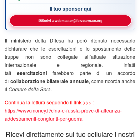
Il tuo sponsor qui
✉
Scrivi a webmaster@forzearmate.org
Il ministero della Difesa ha però ritenuto necessario
dichiarare che le esercitazioni e lo spostamento delle
truppe non sono collegate all’attuale situazione
internazionale e regionale. Infatti
tali
esercitazioni
farebbero parte di un accordo
di
collaborazione bilaterale annuale
, come ricorda anche
il
Corriere della Sera
.
Continua la lettura seguendo il link >>> :
https://www.money.it/cina-e-russia-prove-di-alleanza-
addestramenti-congiunti-per-guerra
Ricevi direttamente sul tuo cellulare i nostri