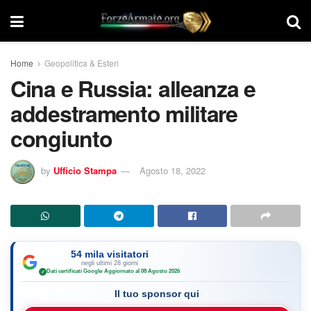
Home
Geopolitica & Esteri
Cina e Russia: alleanza e
addestramento militare
congiunto
by
Ufficio Stampa
Agosto 18, 2022
54 mila visitatori
negli ultimi 28 giorni
Dati certificati Google
·
Aggiornato al 08 Agosto 2026
✓
Il tuo sponsor qui