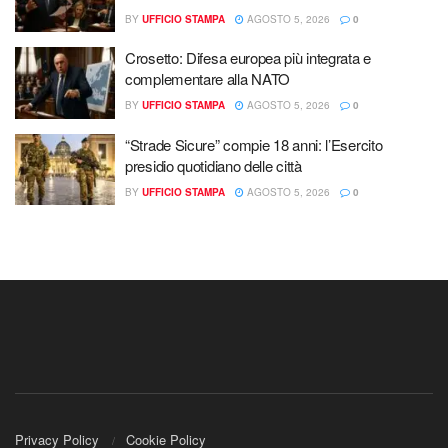
BY
UFFICIO STAMPA
AGOSTO 5, 2026
0
Crosetto: Difesa europea più integrata e
complementare alla NATO
BY
UFFICIO STAMPA
AGOSTO 5, 2026
0
“Strade Sicure” compie 18 anni: l’Esercito
presidio quotidiano delle città
BY
UFFICIO STAMPA
AGOSTO 5, 2026
0
Privacy Policy
Cookie Policy