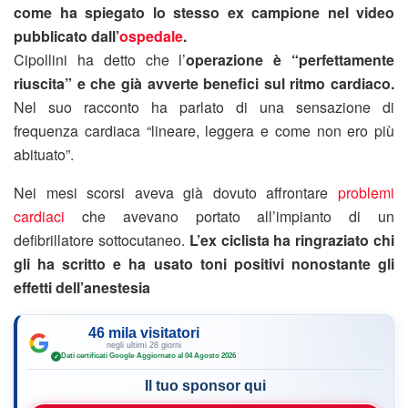
come ha spiegato lo stesso ex campione nel video
pubblicato dall’
ospedale
.
Cipollini ha detto che l’
operazione è “perfettamente
riuscita” e che già avverte benefici sul ritmo cardiaco.
Nel suo racconto ha parlato di una sensazione di
frequenza cardiaca “lineare, leggera e come non ero più
abituato”.
Nei mesi scorsi aveva già dovuto affrontare
problemi
cardiaci
che avevano portato all’impianto di un
defibrillatore sottocutaneo.
L’ex ciclista ha ringraziato chi
gli ha scritto e ha usato toni positivi nonostante gli
effetti dell’anestesia
46 mila visitatori
negli ultimi 28 giorni
Dati certificati Google
·
Aggiornato al 04 Agosto 2026
✓
Il tuo sponsor qui