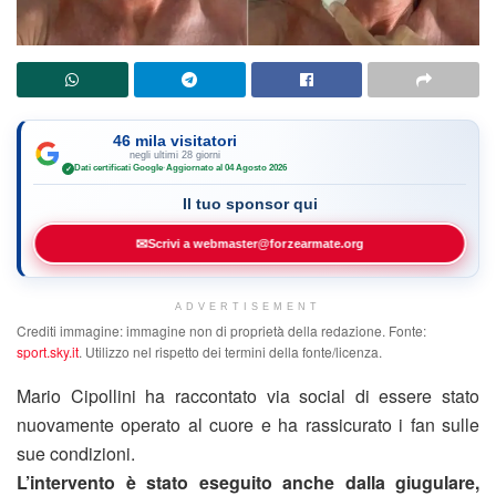
46 mila visitatori
negli ultimi 28 giorni
Dati certificati Google
·
Aggiornato al 04 Agosto 2026
✓
Il tuo sponsor qui
✉
Scrivi a webmaster@forzearmate.org
ADVERTISEMENT
Crediti immagine: immagine non di proprietà della redazione. Fonte:
sport.sky.it
. Utilizzo nel rispetto dei termini della fonte/licenza.
Mario Cipollini ha raccontato via social di essere stato
nuovamente operato al cuore e ha rassicurato i fan sulle
sue condizioni.
L’intervento è stato eseguito anche dalla giugulare,