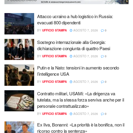
Attacco ucraino a hub logistico in Russia:
evacuati 800 dipendenti
BY
UFFICIO STAMPA
AGOSTO 7, 2026
0
Sostegno internazionale alla Georgia:
dichiarazione congiunta di quattro Paesi
BY
UFFICIO STAMPA
AGOSTO 7, 2026
0
Putin e la Nato: tensioni in aumento secondo
l’intelligence USA
BY
UFFICIO STAMPA
AGOSTO 7, 2026
0
Contratto militari, USAMi: «La dirigenza va
tutelata, ma la stessa forza serviva anche per il
personale contrattualizzato»
BY
UFFICIO STAMPA
AGOSTO 7, 2026
0
Ex Ilva, Bonanni: «La priorità è la bonifica, non il
ricorso contro la sentenza»