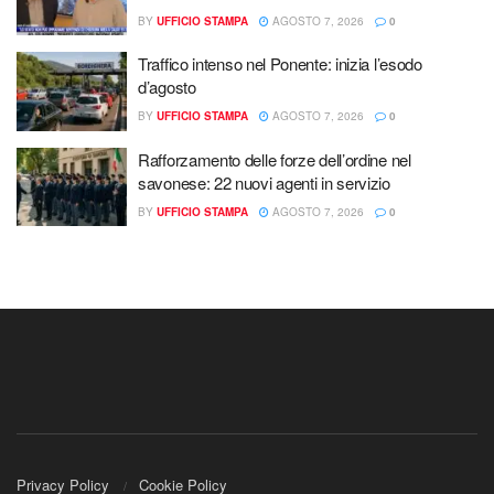
BY
UFFICIO STAMPA
AGOSTO 7, 2026
0
Traffico intenso nel Ponente: inizia l’esodo
d’agosto
BY
UFFICIO STAMPA
AGOSTO 7, 2026
0
Rafforzamento delle forze dell’ordine nel
savonese: 22 nuovi agenti in servizio
BY
UFFICIO STAMPA
AGOSTO 7, 2026
0
Privacy Policy
Cookie Policy