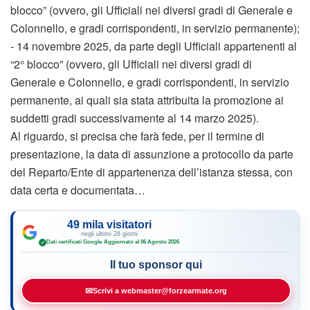
blocco” (ovvero, gli Ufficiali nei diversi gradi di Generale e
Colonnello, e gradi corrispondenti, in servizio permanente);
‐ 14 novembre 2025, da parte degli Ufficiali appartenenti al
“2° blocco” (ovvero, gli Ufficiali nei diversi gradi di
Generale e Colonnello, e gradi corrispondenti, in servizio
permanente, ai quali sia stata attribuita la promozione ai
suddetti gradi successivamente al 14 marzo 2025).
Al riguardo, si precisa che farà fede, per il termine di
presentazione, la data di assunzione a protocollo da parte
del Reparto/Ente di appartenenza dell’istanza stessa, con
data certa e documentata…
49 mila visitatori
negli ultimi 28 giorni
Dati certificati Google
·
Aggiornato al 06 Agosto 2026
✓
Il tuo sponsor qui
✉
Scrivi a webmaster@forzearmate.org