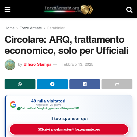
Home
Forze Armate
Carabinieri
Circolare: ARQ, trattamento
economico, solo per Ufficiali
by
Ufficio Stampa
Febbraio 13, 2025
49 mila visitatori
negli ultimi 28 giorni
Dati certificati Google
·
Aggiornato al 06 Agosto 2026
✓
Il tuo sponsor qui
✉
Scrivi a webmaster@forzearmate.org