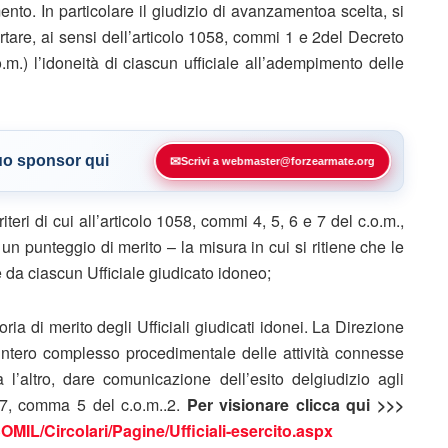
to. In particolare il giudizio di avanzamentoa scelta, si
certare, ai sensi dell’articolo 1058, commi 1 e 2del Decreto
.m.) l’idoneità di ciascun ufficiale all’adempimento delle
tuo sponsor qui
✉
Scrivi a webmaster@forzearmate.org
teri di cui all’articolo 1058, commi 4, 5, 6 e 7 del c.o.m.,
 un punteggio di merito – la misura in cui si ritiene che le
e da ciascun Ufficiale giudicato idoneo;
ria di merito degli Ufficiali giudicati idonei. La Direzione
l’intero complesso procedimentale delle attività connesse
l’altro, dare comunicazione dell’esito delgiudizio agli
067, comma 5 del c.o.m..2.
Per visionare clicca qui >>>
MIL/Circolari/Pagine/Ufficiali-esercito.aspx