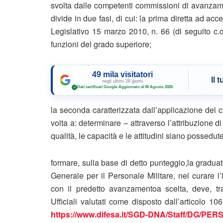
svolta dalle competenti commissioni di avanzamen
divide in due fasi, di cui: la prima diretta ad ac
Legislativo 15 marzo 2010, n. 66 (di seguito c.o
funzioni del grado superiore;
49 mila visitatori
Il 
negli ultimi 28 giorni
Dati certificati Google
·
Aggiornato al 06 Agosto 2026
✓
la seconda caratterizzata dall’applicazione dei cri
volta a: determinare – attraverso l’attribuzione di
qualità, le capacità e le attitudini siano possedut
formare, sulla base di detto punteggio,la graduato
Generale per il Personale Militare, nel curare 
con il predetto avanzamentoa scelta, deve, tra 
Ufficiali valutati come disposto dall’articolo 1
https://www.difesa.it/SGD-DNA/Staff/DG/PERSO