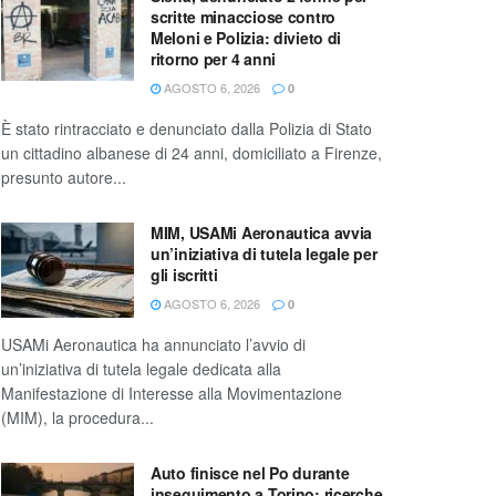
scritte minacciose contro
Meloni e Polizia: divieto di
ritorno per 4 anni
AGOSTO 6, 2026
0
È stato rintracciato e denunciato dalla Polizia di Stato
un cittadino albanese di 24 anni, domiciliato a Firenze,
presunto autore...
MIM, USAMi Aeronautica avvia
un’iniziativa di tutela legale per
gli iscritti
AGOSTO 6, 2026
0
USAMi Aeronautica ha annunciato l’avvio di
un’iniziativa di tutela legale dedicata alla
Manifestazione di Interesse alla Movimentazione
(MIM), la procedura...
Auto finisce nel Po durante
inseguimento a Torino: ricerche