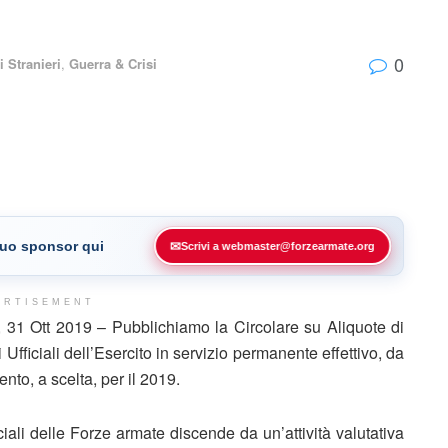
0
i Stranieri
,
Guerra & Crisi
 tuo sponsor qui
✉
Scrivi a webmaster@forzearmate.org
ERTISEMENT
31 Ott 2019 – Pubblichiamo la Circolare su Aliquote di
i Ufficiali dell’Esercito in servizio permanente effettivo, da
nto, a scelta, per il 2019.
iali delle Forze armate discende da un’attività valutativa