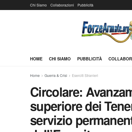
Chi Siamo
Collaborazioni
Pubblicità
HOME
CHI SIAMO
PUBBLICITÀ
COLLABOR
Home
Guerra & Crisi
Eserciti Stranieri
Circolare: Avanza
superiore dei Tenen
servizio permanent