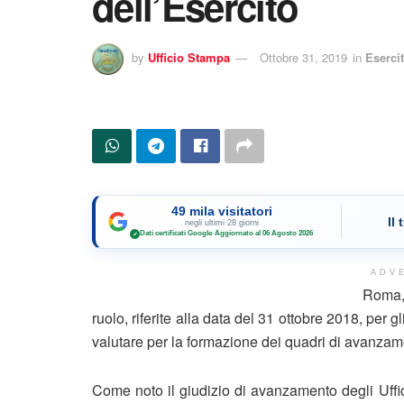
dell’Esercito
by
Ufficio Stampa
Ottobre 31, 2019
in
Esercit
49 mila visitatori
Il
negli ultimi 28 giorni
Dati certificati Google
·
Aggiornato al 06 Agosto 2026
✓
ADV
Roma, 
ruolo, riferite alla data del 31 ottobre 2018, per gl
valutare per la formazione dei quadri di avanzame
Come noto il giudizio di avanzamento degli Uffic