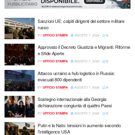
Sanzioni UE: colpiti dirigenti del settore militare
russo
BY
UFFICIO STAMPA
AGOSTO 7, 2026
0
Approvato il Decreto Giustizia e Migranti: Riforme
e Sfide Aperte
BY
UFFICIO STAMPA
AGOSTO 7, 2026
0
Attacco ucraino a hub logistico in Russia:
evacuati 800 dipendenti
BY
UFFICIO STAMPA
AGOSTO 7, 2026
0
Sostegno internazionale alla Georgia:
dichiarazione congiunta di quattro Paesi
BY
UFFICIO STAMPA
AGOSTO 7, 2026
0
Putin e la Nato: tensioni in aumento secondo
l’intelligence USA