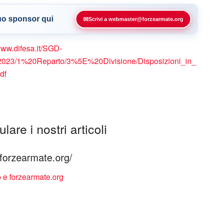
tuo sponsor qui
✉
Scrivi a webmaster@forzearmate.org
www.difesa.it/SGD-
2023/1%20Reparto/3%5E%20Divisione/Disposizioni_in_
df
lare i nostri articoli
à forzearmate.org/