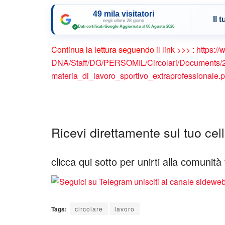
49 mila visitatori
Il 
negli ultimi 28 giorni
Dati certificati Google
·
Aggiornato al 06 Agosto 2026
✓
Continua la lettura seguendo il link >>> :
https://
DNA/Staff/DG/PERSOMIL/Circolari/Documents/
materia_di_lavoro_sportivo_extraprofessionale.p
Ricevi direttamente sul tuo cellu
clicca qui sotto per unirti alla comunit
Tags:
circolare
lavoro