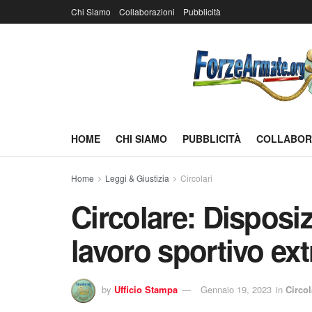
Chi Siamo
Collaborazioni
Pubblicità
HOME
CHI SIAMO
PUBBLICITÀ
COLLABOR
Home
Leggi & Giustizia
Circolari
Circolare: Disposiz
lavoro sportivo ex
by
Ufficio Stampa
Gennaio 19, 2023
in
Circol