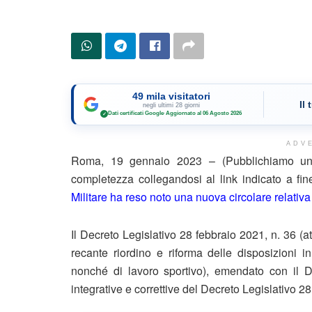
49 mila visitatori
Il
negli ultimi 28 giorni
Dati certificati Google
·
Aggiornato al 06 Agosto 2026
✓
ADV
Roma, 19 gennaio 2023 – (Pubblichiamo un e
completezza collegandosi al link indicato a f
Militare ha reso noto una nuova circolare relativa
Il Decreto Legislativo 28 febbraio 2021, n. 36 (a
recante riordino e riforma delle disposizioni in m
nonché di lavoro sportivo), emendato con il De
integrative e correttive del Decreto Legislativo 2