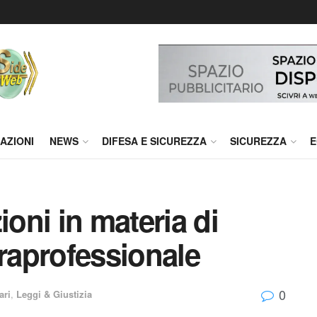
AZIONI
NEWS
DIFESA E SICUREZZA
SICUREZZA
E
ioni in materia di
traprofessionale
0
ari
,
Leggi & Giustizia