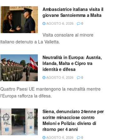
Ambasciatrice italiana visita il
giovane Santoiemma a Malta
AGOSTO 6, 2026
0
Visita consolare al minore
italiano detenuto a La Valletta.
Neutralità in Europa: Austria,
Irlanda, Malta e Cipro tra
identità e difesa
AGOSTO 6, 2026
0
Quattro Paesi UE mantengono la neutralità mentre
l'Europa rafforza la difesa.
Siena, denunciato 24enne per
scritte minacciose contro
Meloni e Polizia: divieto di
ritorno per 4 anni
AGOSTO 6, 2026
0