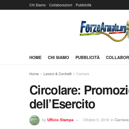
Chi Siamo
Collaborazioni
Pubblicità
HOME
CHI SIAMO
PUBBLICITÀ
COLLABOR
Home
Lavoro & Contratti
Carriere
Circolare: Promoz
dell’Esercito
by
Ufficio Stampa
Ottobre 5, 2018
in
Carriere