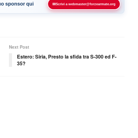
tuo sponsor qui
✉
Scrivi a webmaster@forzearmate.org
Next Post
Estero: Siria, Presto la sfida tra S-300 ed F-
35?