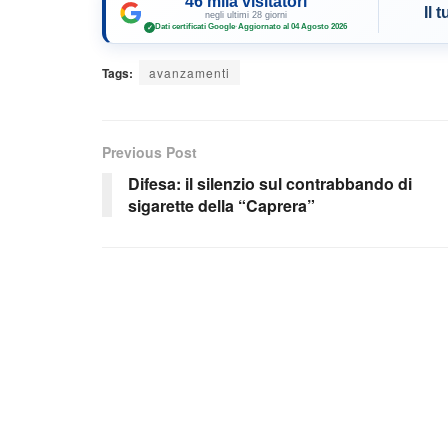
46 mila visitatori
Il 
negli ultimi 28 giorni
Dati certificati Google
·
Aggiornato al 04 Agosto 2026
✓
Tags:
avanzamenti
Previous Post
Difesa: il silenzio sul contrabbando di
sigarette della “Caprera”