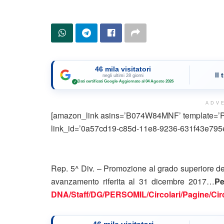
46 mila visitatori
Il
negli ultimi 28 giorni
Dati certificati Google
·
Aggiornato al 04 Agosto 2026
✓
ADV
[amazon_link asins=’B074W84MNF’ template=’Pro
link_id=’0a57cd19-c85d-11e8-9236-631f43e795e
Rep. 5^ Div. – Promozione al grado superiore dei 
avanzamento riferita al 31 dicembre 2017
…
Pe
DNA/Staff/DG/PERSOMIL/Circolari/Pagine/Cir