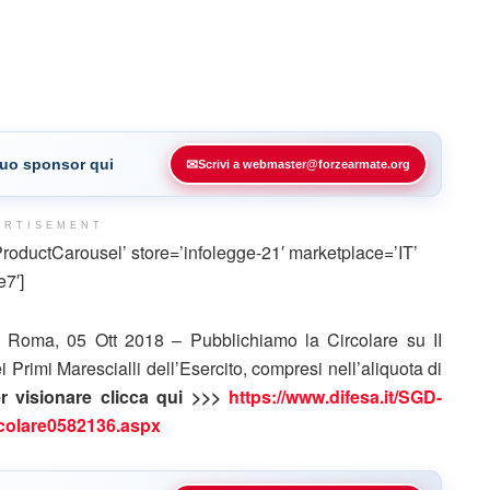
 tuo sponsor qui
✉
Scrivi a webmaster@forzearmate.org
ERTISEMENT
ductCarousel’ store=’infolegge-21′ marketplace=’IT’
7′]
Roma, 05 Ott 2018 – Pubblichiamo la Circolare su
II
Primi Marescialli dell’Esercito, compresi nell’aliquota di
r visionare clicca qui >>>
https://www.difesa.it/SGD-
colare0582136.aspx