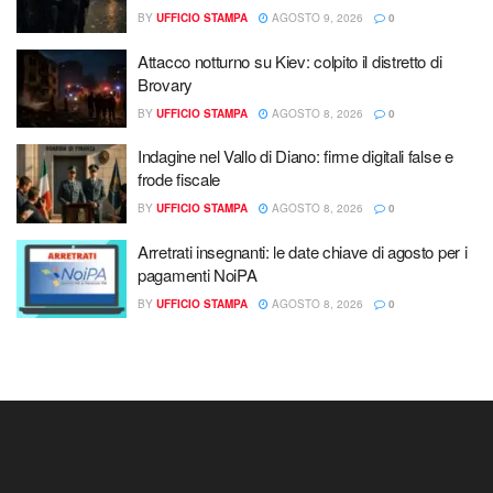
BY
UFFICIO STAMPA
AGOSTO 9, 2026
0
Attacco notturno su Kiev: colpito il distretto di
Brovary
BY
UFFICIO STAMPA
AGOSTO 8, 2026
0
Indagine nel Vallo di Diano: firme digitali false e
frode fiscale
BY
UFFICIO STAMPA
AGOSTO 8, 2026
0
Arretrati insegnanti: le date chiave di agosto per i
pagamenti NoiPA
BY
UFFICIO STAMPA
AGOSTO 8, 2026
0