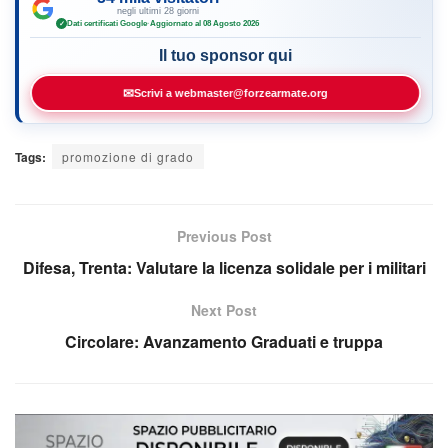
negli ultimi 28 giorni
Dati certificati Google
·
Aggiornato al 08 Agosto 2026
✓
Il tuo sponsor qui
✉
Scrivi a webmaster@forzearmate.org
Tags:
promozione di grado
Previous Post
Difesa, Trenta: Valutare la licenza solidale per i militari
Next Post
Circolare: Avanzamento Graduati e truppa