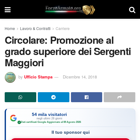
Home
Lavoro & Contratti
Carriere
Circolare: Promozione al
grado superiore dei Sergenti
Maggiori
by
Ufficio Stampa
Dicembre 14, 2018
54 mila visitatori
negli ultimi 28 giorni
Dati certificati Google
·
Aggiornato al 08 Agosto 2026
✓
Il tuo sponsor qui