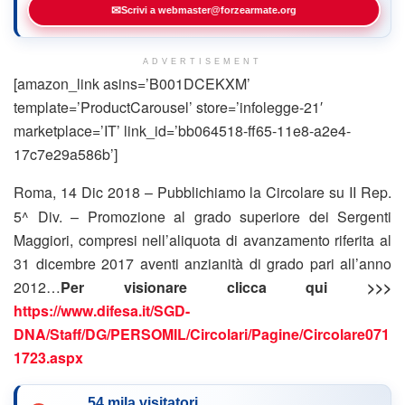
✉
Scrivi a webmaster@forzearmate.org
ADVERTISEMENT
[amazon_link asins=’B001DCEKXM’
template=’ProductCarousel’ store=’infolegge-21′
marketplace=’IT’ link_id=’bb064518-ff65-11e8-a2e4-
17c7e29a586b’]
Roma, 14 Dic 2018 – Pubblichiamo la Circolare su
II Rep.
5^ Div. – Promozione al grado superiore dei Sergenti
Maggiori, compresi nell’aliquota di avanzamento riferita al
31 dicembre 2017 aventi anzianità di grado pari all’anno
2012
…
Per visionare clicca qui >>>
https://www.difesa.it/SGD-
DNA/Staff/DG/PERSOMIL/Circolari/Pagine/Circolare071
1723.aspx
54 mila visitatori