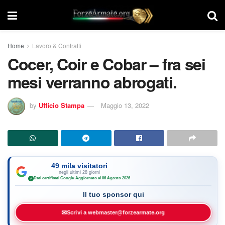
Home
Lavoro & Contratti
Cocer, Coir e Cobar – fra sei
mesi verranno abrogati.
by
Ufficio Stampa
Maggio 13, 2022
49 mila visitatori
negli ultimi 28 giorni
Dati certificati Google
·
Aggiornato al 06 Agosto 2026
✓
Il tuo sponsor qui
✉
Scrivi a webmaster@forzearmate.org