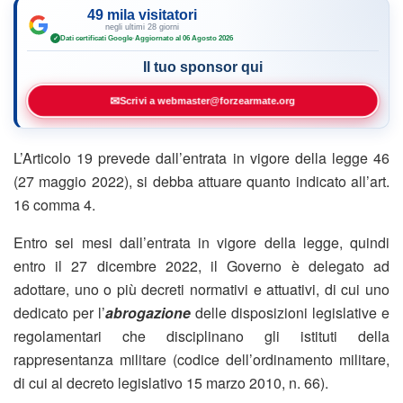
49 mila visitatori
negli ultimi 28 giorni
Dati certificati Google
·
Aggiornato al 06 Agosto 2026
✓
Il tuo sponsor qui
✉
Scrivi a webmaster@forzearmate.org
L’Articolo 19 prevede dall’entrata in vigore della legge 46
(27 maggio 2022), si debba attuare quanto indicato all’art.
16 comma 4.
Entro sei mesi dall’entrata in vigore della legge, quindi
entro il 27 dicembre 2022, il Governo è delegato ad
adottare, uno o più decreti normativi e attuativi, di cui uno
dedicato per l’
abrogazione
delle disposizioni legislative e
regolamentari che disciplinano gli istituti della
rappresentanza militare (codice dell’ordinamento militare,
di cui al decreto legislativo 15 marzo 2010, n. 66).