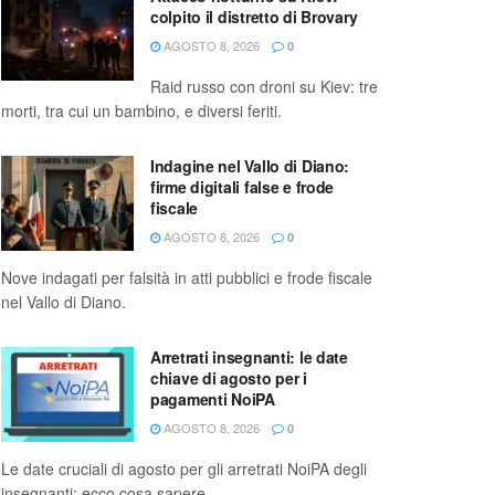
colpito il distretto di Brovary
AGOSTO 8, 2026
0
Raid russo con droni su Kiev: tre
morti, tra cui un bambino, e diversi feriti.
Indagine nel Vallo di Diano:
firme digitali false e frode
fiscale
AGOSTO 8, 2026
0
Nove indagati per falsità in atti pubblici e frode fiscale
nel Vallo di Diano.
Arretrati insegnanti: le date
chiave di agosto per i
pagamenti NoiPA
AGOSTO 8, 2026
0
Le date cruciali di agosto per gli arretrati NoiPA degli
insegnanti: ecco cosa sapere.