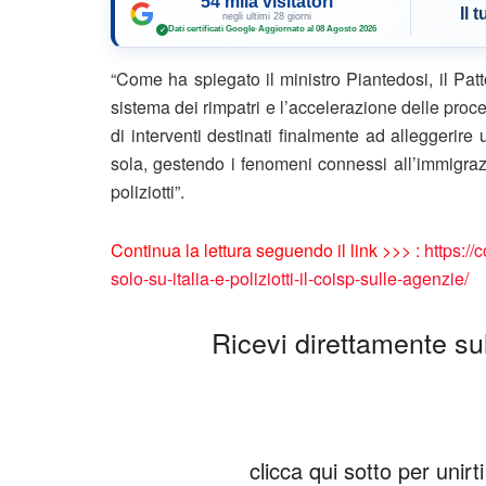
54 mila visitatori
Il 
negli ultimi 28 giorni
Dati certificati Google
·
Aggiornato al 08 Agosto 2026
✓
“Come ha spiegato il ministro Piantedosi, il Patto
sistema dei rimpatri e l’accelerazione delle proced
di interventi destinati finalmente ad alleggerire
sola, gestendo i fenomeni connessi all’immigraz
poliziotti”.
Continua la lettura seguendo il link >>> :
https://
solo-su-italia-e-poliziotti-il-coisp-sulle-agenzie/
Ricevi direttamente sul 
clicca qui sotto per unir