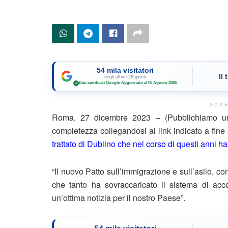
54 mila visitatori
Il
negli ultimi 28 giorni
Dati certificati Google
·
Aggiornato al 08 Agosto 2026
✓
ADV
Roma, 27 dicembre 2023 – (Pubblichiamo un 
completezza collegandosi al link indicato a fin
trattato di Dublino che nel corso di questi anni ha 
“Il nuovo Patto sull’immigrazione e sull’asilo, 
che tanto ha sovraccaricato il sistema di accog
un’ottima notizia per il nostro Paese”.