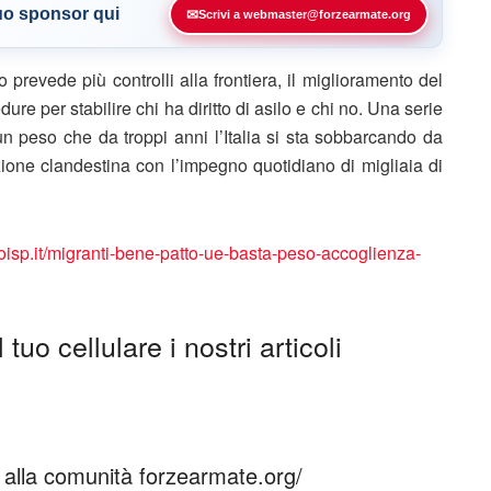
tuo sponsor qui
✉
Scrivi a webmaster@forzearmate.org
 prevede più controlli alla frontiera, il miglioramento del
ure per stabilire chi ha diritto di asilo e chi no. Una serie
 un peso che da troppi anni l’Italia si sta sobbarcando da
ione clandestina con l’impegno quotidiano di migliaia di
coisp.it/migranti-bene-patto-ue-basta-peso-accoglienza-
tuo cellulare i nostri articoli
ti alla comunità forzearmate.org/