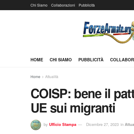
Chi Siamo
Collaborazioni
Pubblicità
HOME
CHI SIAMO
PUBBLICITÀ
COLLABOR
Home
Attualità
COISP: bene il patto
UE sui migranti
by
Ufficio Stampa
Dicembre 27, 2023
in
Attua