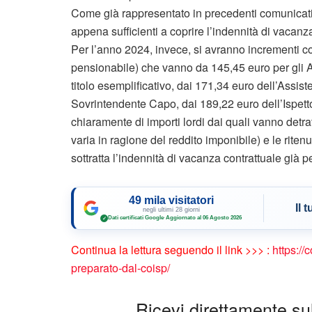
Come già rappresentato in precedenti comunicati,
appena sufficienti a coprire l’indennità di vacanz
Per l’anno 2024, invece, si avranno incrementi co
pensionabile) che vanno da 145,45 euro per gli 
titolo esemplificativo, dai 171,34 euro dell’Assi
Sovrintendente Capo, dai 189,22 euro dell’Ispetto
chiaramente di importi lordi dai quali vanno detratte
varia in ragione del reddito imponibile) e le rite
sottratta l’indennità di vacanza contrattuale già p
49 mila visitatori
Il 
negli ultimi 28 giorni
Dati certificati Google
·
Aggiornato al 06 Agosto 2026
✓
Continua la lettura seguendo il link >>> :
https://
preparato-dal-coisp/
Ricevi direttamente sul 