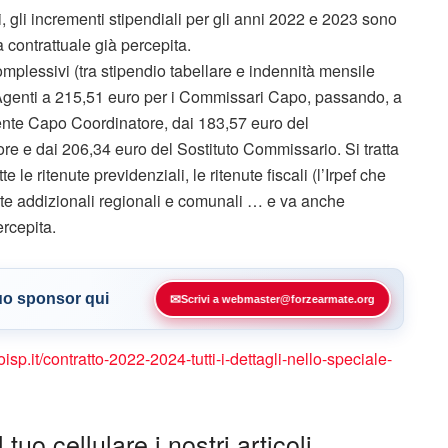
 gli incrementi stipendiali per gli anni 2022 e 2023 sono
a contrattuale già percepita.
mplessivi (tra stipendio tabellare e indennità mensile
Agenti a 215,51 euro per i Commissari Capo, passando, a
stente Capo Coordinatore, dai 183,57 euro del
re e dai 206,34 euro del Sostituto Commissario. Si tratta
 le ritenute previdenziali, le ritenute fiscali (l’Irpef che
nute addizionali regionali e comunali … e va anche
ercepita.
tuo sponsor qui
✉
Scrivi a webmaster@forzearmate.org
coisp.it/contratto-2022-2024-tutti-i-dettagli-nello-speciale-
tuo cellulare i nostri articoli