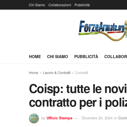
Chi Siamo
Collaborazioni
Pubblicità
HOME
CHI SIAMO
PUBBLICITÀ
COLLABOR
Home
Lavoro & Contratti
Contratti
Coisp: tutte le nov
contratto per i poliz
by
Ufficio Stampa
Dicembre 20, 2024
in
Contr