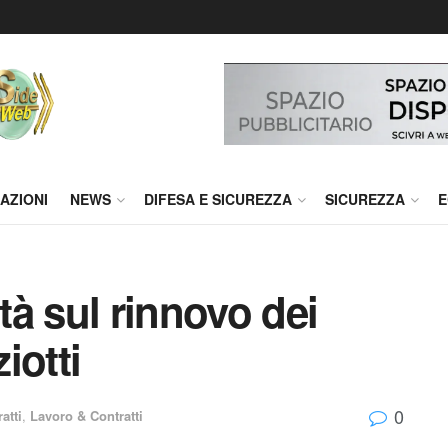
AZIONI
NEWS
DIFESA E SICUREZZA
SICUREZZA
E
ità sul rinnovo dei
iotti
0
atti
,
Lavoro & Contratti