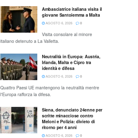
Ambasciatrice italiana visita il
giovane Santoiemma a Malta
AGOSTO 6, 2026
0
Visita consolare al minore
italiano detenuto a La Valletta.
Neutralità in Europa: Austria,
Irlanda, Malta e Cipro tra
identità e difesa
AGOSTO 6, 2026
0
Quattro Paesi UE mantengono la neutralità mentre
l'Europa rafforza la difesa.
Siena, denunciato 24enne per
scritte minacciose contro
Meloni e Polizia: divieto di
ritorno per 4 anni
AGOSTO 6, 2026
0