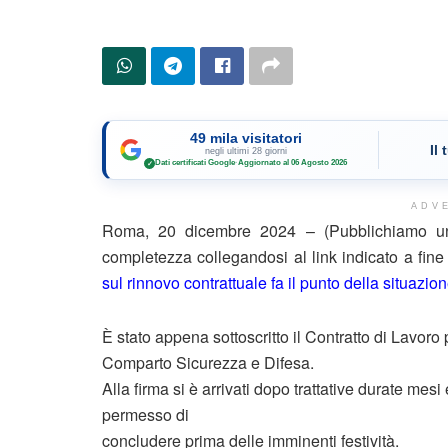
49 mila visitatori
Il
negli ultimi 28 giorni
Dati certificati Google
·
Aggiornato al 06 Agosto 2026
✓
ADV
Roma, 20 dicembre 2024 – (Pubblichiamo un 
completezza collegandosi al link indicato a fin
sul rinnovo contrattuale fa il punto della situazione
È stato appena sottoscritto il Contratto di Lavoro
Comparto Sicurezza e Difesa.
Alla firma si è arrivati dopo trattative durate mes
permesso di
concludere prima delle imminenti festività.