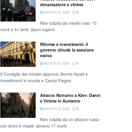
devastazione e vittime
AGOSTO 6, 2026
0
Kiev colpita da missili russi: 15
morti e 51 feriti, danni ingenti.
Riforme e investimenti: il
governo chiude la sessione
estiva
AGOSTO 6, 2026
0
Il Consiglio dei ministri approva riforme fiscali e
investimenti in scuola e Campi Flegrei.
Attacco Notturno a Kiev: Danni
e Vittime in Aumento
AGOSTO 6, 2026
0
Kiev colpita da un attacco russo
con droni e missili: almeno 17 morti.