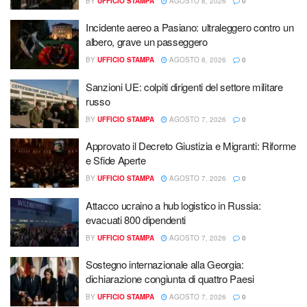
BY
UFFICIO STAMPA
AGOSTO 8, 2026
0
Incidente aereo a Pasiano: ultraleggero contro un
albero, grave un passeggero
BY
UFFICIO STAMPA
AGOSTO 8, 2026
0
Sanzioni UE: colpiti dirigenti del settore militare
russo
BY
UFFICIO STAMPA
AGOSTO 7, 2026
0
Approvato il Decreto Giustizia e Migranti: Riforme
e Sfide Aperte
BY
UFFICIO STAMPA
AGOSTO 7, 2026
0
Attacco ucraino a hub logistico in Russia:
evacuati 800 dipendenti
BY
UFFICIO STAMPA
AGOSTO 7, 2026
0
Sostegno internazionale alla Georgia:
dichiarazione congiunta di quattro Paesi
BY
UFFICIO STAMPA
AGOSTO 7, 2026
0