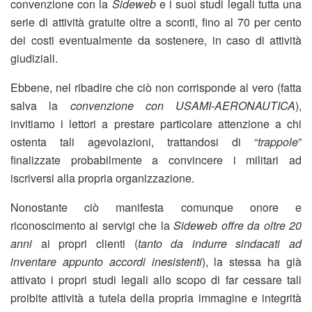
convenzione con la
Sideweb
e i suoi studi legali tutta una
serie di attività gratuite oltre a sconti, fino al 70 per cento
dei costi eventualmente da sostenere, in caso di attività
giudiziali.
Ebbene, nel ribadire che ciò non corrisponde al vero (fatta
salva la
convenzione con USAMI-AERONAUTICA
),
invitiamo i lettori a prestare particolare attenzione a chi
ostenta tali agevolazioni, trattandosi di “
trappole
”
finalizzate probabilmente a convincere i militari ad
iscriversi alla propria organizzazione.
Nonostante ciò manifesta comunque onore e
riconoscimento ai servigi che la
Sideweb offre da oltre 20
anni
ai propri clienti (
tanto da indurre sindacati ad
inventare appunto accordi inesistenti
), la stessa ha già
attivato i propri studi legali allo scopo di far cessare tali
proibite attività a tutela della propria immagine e integrità