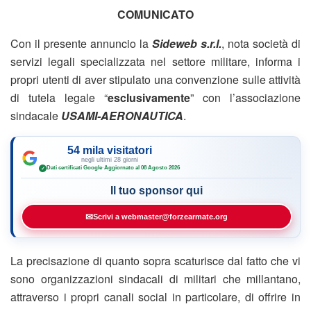
COMUNICATO
Con il presente annuncio la
Sideweb s.r.l.
, nota società di
servizi legali specializzata nel settore militare, informa i
propri utenti di aver stipulato una convenzione sulle attività
di tutela legale “
esclusivamente
” con l’associazione
sindacale
USAMI-AERONAUTICA
.
54 mila visitatori
negli ultimi 28 giorni
Dati certificati Google
·
Aggiornato al 08 Agosto 2026
✓
Il tuo sponsor qui
✉
Scrivi a webmaster@forzearmate.org
La precisazione di quanto sopra scaturisce dal fatto che vi
sono organizzazioni sindacali di militari che millantano,
attraverso i propri canali social in particolare, di offrire in