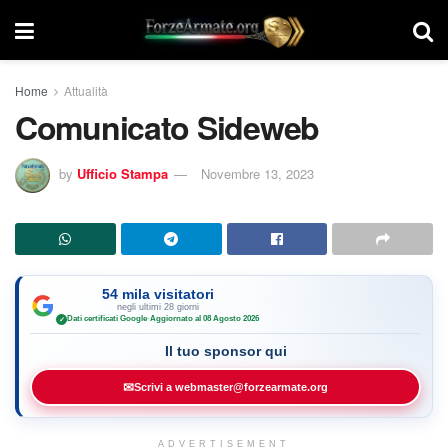
Home
Attualità
Comunicato Sideweb
by
Ufficio Stampa
Novembre 13, 2023
54 mila visitatori
negli ultimi 28 giorni
Dati certificati Google
·
Aggiornato al 08 Agosto 2026
✓
Il tuo sponsor qui
✉
Scrivi a webmaster@forzearmate.org
ADVERTISEMENT