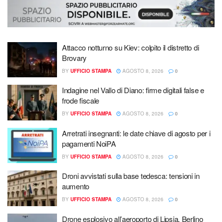
Attacco notturno su Kiev: colpito il distretto di
Brovary
BY
UFFICIO STAMPA
AGOSTO 8, 2026
0
Indagine nel Vallo di Diano: firme digitali false e
frode fiscale
BY
UFFICIO STAMPA
AGOSTO 8, 2026
0
Arretrati insegnanti: le date chiave di agosto per i
pagamenti NoiPA
BY
UFFICIO STAMPA
AGOSTO 8, 2026
0
Droni avvistati sulla base tedesca: tensioni in
aumento
BY
UFFICIO STAMPA
AGOSTO 8, 2026
0
Drone esplosivo all’aeroporto di Lipsia, Berlino