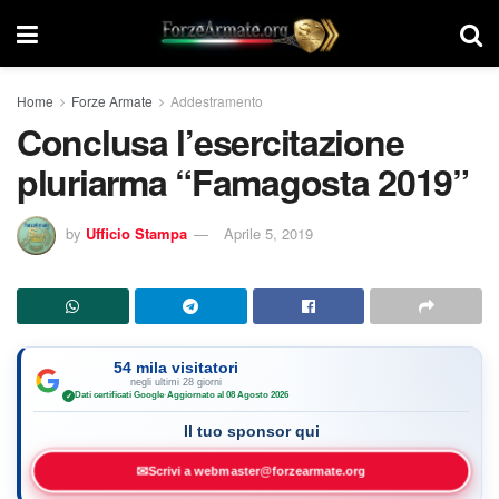
Home
Forze Armate
Addestramento
Conclusa l’esercitazione
pluriarma “Famagosta 2019”
by
Ufficio Stampa
Aprile 5, 2019
54 mila visitatori
negli ultimi 28 giorni
Dati certificati Google
·
Aggiornato al 08 Agosto 2026
✓
Il tuo sponsor qui
✉
Scrivi a webmaster@forzearmate.org