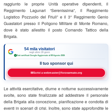
raggiunto le proprie Unità operative dipendenti, il
Reggimento Lagunari “Serenissima”, il Reggimento
Logistico Pozzuolo del Friuli” e il 3° Reggimento Genio
Guastatori presso il Poligono Militare di Monte Romano,
dove è stato allestito il posto Comando Tattico della
Brigata.
54 mila visitatori
negli ultimi 28 giorni
Dati certificati Google
·
Aggiornato al 08 Agosto 2026
✓
Il tuo sponsor qui
✉
Scrivi a webmaster@forzearmate.org
Le attività esercitative, diurne e notturne successivamente
svolte, sono state finalizzate ad addestrare il personale
della Brigata alla concezione, pianificazione e condotta di
eventi in scenari di crisi. Inoltre, sono state approfondite le