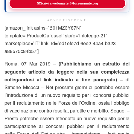
✉
Scrivi a webmaster@forzearmate.org
ADVERTISEMENT
[amazon_link asins=’B01MZ3Y87N’
template=’ProductCarousel’ store=’infolegge-21′
marketplace=’IT’ link_id=’ed1efe7d-6ee2-44a4-b323-
a88575c84b57′]
Roma, 07 Mar 2019 –
(Pubblichiamo un estratto del
seguente articolo da leggere nella sua completezza
collegandosi al link indicato a fine paragrafo) –
di
Simone Micocci – Nei prossimi giorni ci potrebbe essere
l’introduzione di un nuovo requisito per i concorsi pubblici
per il reclutamento nelle Forze dell’Ordine, ossia l’obbligo
di vaccinazione contro rosolia, parotite e morbillo. Segue. –
Presto potrebbe essere introdotto un nuovo requisito per la
partecipazione ai concorsi pubblici per il reclutamento
nelle Forze dell’Ordine che – immaginiamo – farà molto