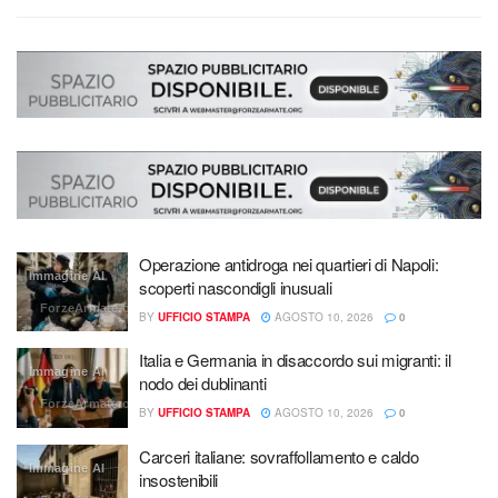
Operazione antidroga nei quartieri di Napoli:
Immagine AI
scoperti nascondigli inusuali
ForzeArmate.org
BY
UFFICIO STAMPA
AGOSTO 10, 2026
0
Italia e Germania in disaccordo sui migranti: il
Immagine AI
nodo dei dublinanti
ForzeArmate.org
BY
UFFICIO STAMPA
AGOSTO 10, 2026
0
Carceri italiane: sovraffollamento e caldo
Immagine AI
insostenibili