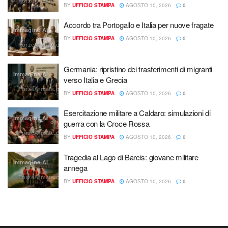
ForzeArmate.org
BY
UFFICIO STAMPA
AGOSTO 10, 2026
0
Accordo tra Portogallo e Italia per nuove fragate
Immagine AI
BY
UFFICIO STAMPA
AGOSTO 10, 2026
0
ForzeArmate.org
Germania: ripristino dei trasferimenti di migranti
Immagine AI
verso Italia e Grecia
ForzeArmate.org
BY
UFFICIO STAMPA
AGOSTO 10, 2026
0
Esercitazione militare a Caldaro: simulazioni di
Immagine AI
guerra con la Croce Rossa
ForzeArmate.org
BY
UFFICIO STAMPA
AGOSTO 10, 2026
0
Tragedia al Lago di Barcis: giovane militare
Immagine AI
annega
ForzeArmate.org
BY
UFFICIO STAMPA
AGOSTO 10, 2026
0