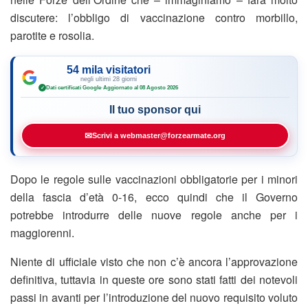
discutere: l’obbligo di vaccinazione contro morbillo,
parotite e rosolia.
54 mila visitatori
negli ultimi 28 giorni
Dati certificati Google
·
Aggiornato al 08 Agosto 2026
✓
Il tuo sponsor qui
✉
Scrivi a webmaster@forzearmate.org
Dopo le regole sulle vaccinazioni obbligatorie per i minori
della fascia d’età 0-16, ecco quindi che il Governo
potrebbe introdurre delle nuove regole anche per i
maggiorenni.
Niente di ufficiale visto che non c’è ancora l’approvazione
definitiva, tuttavia in queste ore sono stati fatti dei notevoli
passi in avanti per l’introduzione del nuovo requisito voluto