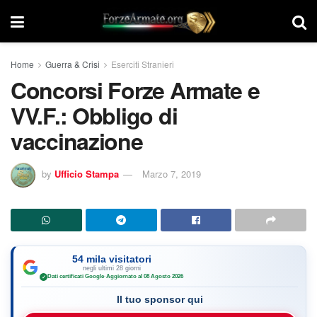
Home
Guerra & Crisi
Eserciti Stranieri
Concorsi Forze Armate e
VV.F.: Obbligo di
vaccinazione
by
Ufficio Stampa
Marzo 7, 2019
54 mila visitatori
negli ultimi 28 giorni
Dati certificati Google
·
Aggiornato al 08 Agosto 2026
✓
Il tuo sponsor qui