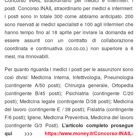
Concorso INAIL straordinario per medici e infermieri: i
posti. Concorso INAIL straordinario per medici e infermieri:
i posti sono in totale 300 come abbiamo anticipato. 200
sono riservati ai medici specialisti e 100 agli infermieri che
hanno tempo fino al 18 aprile per inviare la domanda ed
essere assunti con un contratto di collaborazione
coordinata e continuativa (co.co.co.) non superiore a 6
mesi, ma rinnovabili.
Per quanto riguarda i medici i posti per le assunzioni sono
così divisi: Medicina interna, Infettivologia, Pneumologia
(contingente A/50 posti); Chirurgia generale, Ortopedia
(contingente B/45 posti); Psichiatria (contingente C/20
posti); Medicina legale (contingente D/38 posti); Medicina
del lavoro (contingente E / 38 posti); Fisiatria (contingente
F/6 posti); Igiene, Medicina Preventiva, Medicina del lavoro
(contingente G/3 Posti).
L’articolo completo prosegue
qui >>>
https://www.money.it/Concorso-INAIL-