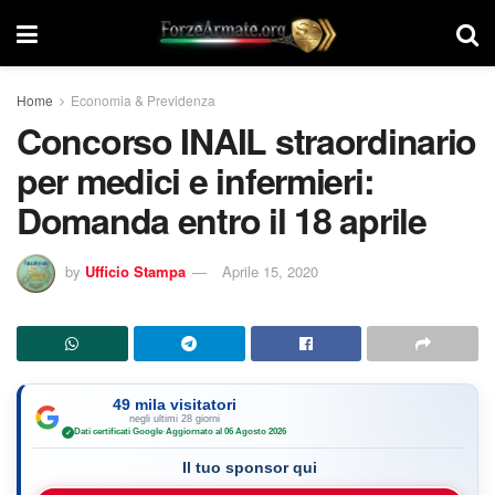
Home
Economia & Previdenza
Concorso INAIL straordinario
per medici e infermieri:
Domanda entro il 18 aprile
by
Ufficio Stampa
Aprile 15, 2020
49 mila visitatori
negli ultimi 28 giorni
Dati certificati Google
·
Aggiornato al 06 Agosto 2026
✓
Il tuo sponsor qui