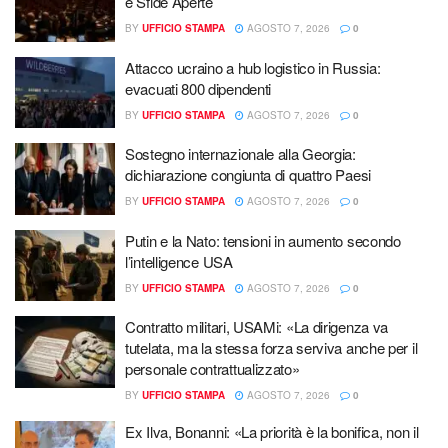
e Sfide Aperte
BY
UFFICIO STAMPA
AGOSTO 7, 2026
0
Attacco ucraino a hub logistico in Russia:
evacuati 800 dipendenti
BY
UFFICIO STAMPA
AGOSTO 7, 2026
0
Sostegno internazionale alla Georgia:
dichiarazione congiunta di quattro Paesi
BY
UFFICIO STAMPA
AGOSTO 7, 2026
0
Putin e la Nato: tensioni in aumento secondo
l’intelligence USA
BY
UFFICIO STAMPA
AGOSTO 7, 2026
0
Contratto militari, USAMi: «La dirigenza va
tutelata, ma la stessa forza serviva anche per il
personale contrattualizzato»
BY
UFFICIO STAMPA
AGOSTO 7, 2026
0
Ex Ilva, Bonanni: «La priorità è la bonifica, non il