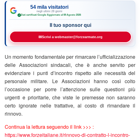
54 mila visitatori
negli ultimi 28 giorni
Dati certificati Google
·
Aggiornato al 08 Agosto 2026
✓
Il tuo sponsor qui
✉
Scrivi a webmaster@forzearmate.org
Un momento fondamentale per rimarcare l’ufficializzazione
delle Associazioni sindacali, che è anche servito per
evidenziare i punti d’incontro rispetto alle necessità del
personale militare. Le Associazioni hanno così colto
l’occasione per porre l’attenzione sulle questioni più
urgenti e prioritarie, che viste le premesse non saranno
certo ignorate nelle trattative, al costo di rimandare il
rinnovo.
Continua la lettura seguendo il link >>> :
https://www.forzeitaliane.it/rinnovo-di-contratto-l-incontro-