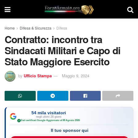
Home
Difesa & Sicurezza
Difesa
Contratto: incontro tra
Sindacati Militari e Capo di
Stato Maggiore Esercito
by
Ufficio Stampa
Maggio 9, 2024
54 mila visitatori
negli ultimi 28 giorni
Dati certificati Google
·
Aggiornato al 08 Agosto 2026
✓
Il tuo sponsor qui