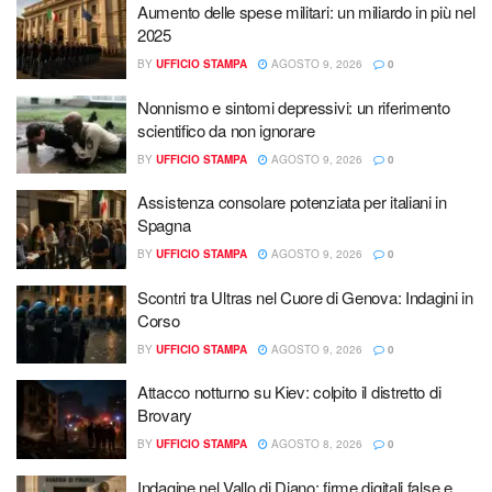
Aumento delle spese militari: un miliardo in più nel
2025
BY
UFFICIO STAMPA
AGOSTO 9, 2026
0
Nonnismo e sintomi depressivi: un riferimento
scientifico da non ignorare
BY
UFFICIO STAMPA
AGOSTO 9, 2026
0
Assistenza consolare potenziata per italiani in
Spagna
BY
UFFICIO STAMPA
AGOSTO 9, 2026
0
Scontri tra Ultras nel Cuore di Genova: Indagini in
Corso
BY
UFFICIO STAMPA
AGOSTO 9, 2026
0
Attacco notturno su Kiev: colpito il distretto di
Brovary
BY
UFFICIO STAMPA
AGOSTO 8, 2026
0
Indagine nel Vallo di Diano: firme digitali false e