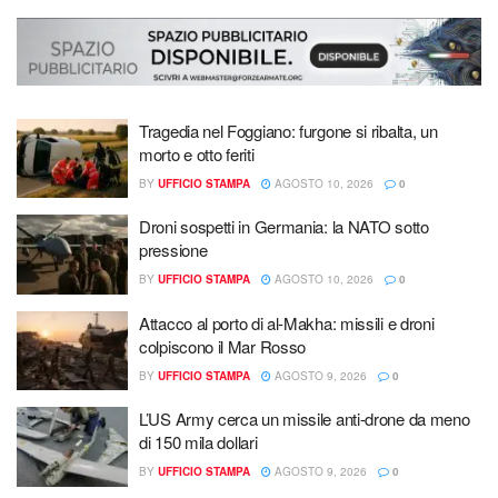
Tragedia nel Foggiano: furgone si ribalta, un
morto e otto feriti
BY
UFFICIO STAMPA
AGOSTO 10, 2026
0
Droni sospetti in Germania: la NATO sotto
pressione
BY
UFFICIO STAMPA
AGOSTO 10, 2026
0
Attacco al porto di al-Makha: missili e droni
colpiscono il Mar Rosso
BY
UFFICIO STAMPA
AGOSTO 9, 2026
0
L’US Army cerca un missile anti-drone da meno
di 150 mila dollari
BY
UFFICIO STAMPA
AGOSTO 9, 2026
0