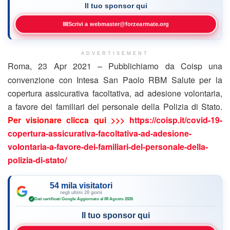
Il tuo sponsor qui
✉
Scrivi a webmaster@forzearmate.org
ADVERTISEMENT
Roma, 23 Apr 2021 – Pubblichiamo da Coisp una
convenzione con Intesa San Paolo RBM Salute per la
copertura assicurativa facoltativa, ad adesione volontaria,
a favore dei familiari del personale della Polizia di Stato.
Per visionare clicca qui >>>
https://coisp.it/covid-19-
copertura-assicurativa-facoltativa-ad-adesione-
volontaria-a-favore-dei-familiari-del-personale-della-
polizia-di-stato/
54 mila visitatori
negli ultimi 28 giorni
Dati certificati Google
·
Aggiornato al 08 Agosto 2026
✓
Il tuo sponsor qui