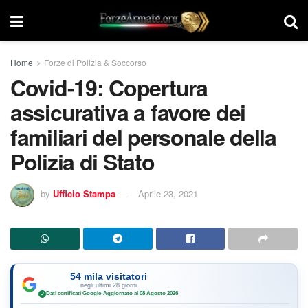
Home
Forze di Polizia & Soccorso
Covid-19: Copertura
assicurativa a favore dei
familiari del personale della
Polizia di Stato
by
Ufficio Stampa
Aprile 23, 2021
54 mila visitatori
negli ultimi 28 giorni
Dati certificati Google
·
Aggiornato al 08 Agosto 2026
✓