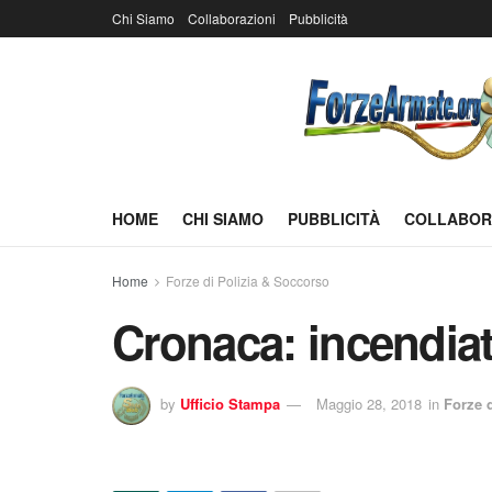
Chi Siamo
Collaborazioni
Pubblicità
HOME
CHI SIAMO
PUBBLICITÀ
COLLABOR
Home
Forze di Polizia & Soccorso
Cronaca: incendiati
by
Ufficio Stampa
Maggio 28, 2018
in
Forze 