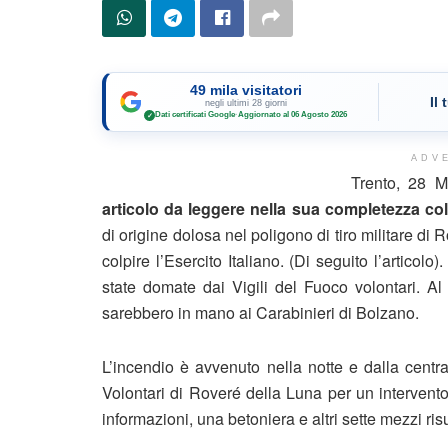
49 mila visitatori
Il
negli ultimi 28 giorni
Dati certificati Google
·
Aggiornato al 06 Agosto 2026
✓
ADV
Trento, 28
articolo da leggere nella sua completezza col
di origine dolosa nel poligono di tiro militare di 
colpire l’Esercito Italiano. (Di seguito l’articol
state domate dai Vigili del Fuoco volontari. A
sarebbero in mano ai Carabinieri di Bolzano.
L’incendio è avvenuto nella notte e dalla centra
Volontari di Roveré della Luna per un intervento 
informazioni, una betoniera e altri sette mezzi ri