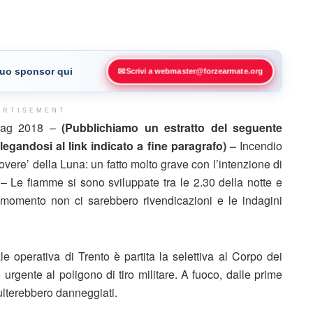
 tuo sponsor qui
✉
Scrivi a webmaster@forzearmate.org
ERTISEMENT
 Mag 2018 –
(Pubblichiamo un estratto del seguente
legandosi al link indicato a fine paragrafo) –
Incendio
Rovere’ della Luna: un fatto molto grave con l’intenzione di
o). – Le fiamme si sono sviluppate tra le 2.30 della notte e
l momento non ci sarebbero rivendicazioni e le indagini
le operativa di Trento è partita la selettiva al Corpo dei
urgente al poligono di tiro militare. A fuoco, dalle prime
sulterebbero danneggiati.