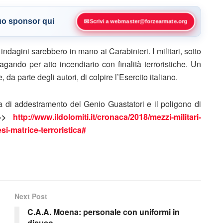
tuo sponsor qui
✉
Scrivi a webmaster@forzearmate.org
ndagini sarebbero in mano ai Carabinieri. I militari, sotto
agando per atto incendiario con finalità terroristiche. Un
 da parte degli autori, di colpire l’Esercito italiano.
a di addestramento del Genio Guastatori e il poligono di
>>>
http://www.ildolomiti.it/cronaca/2018/mezzi-militari-
si-matrice-terroristica#
Next Post
C.A.A. Moena: personale con uniformi in
disuso