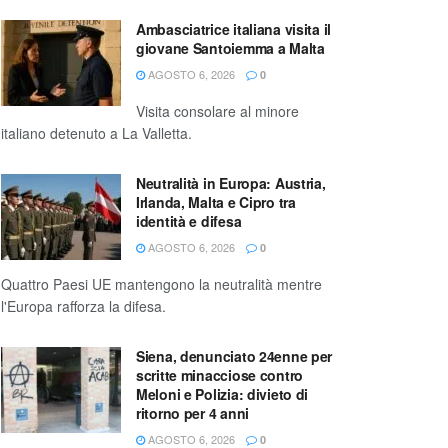
Ambasciatrice italiana visita il
giovane Santoiemma a Malta
AGOSTO 6, 2026
0
Visita consolare al minore
italiano detenuto a La Valletta.
Neutralità in Europa: Austria,
Irlanda, Malta e Cipro tra
identità e difesa
AGOSTO 6, 2026
0
Quattro Paesi UE mantengono la neutralità mentre
l'Europa rafforza la difesa.
Siena, denunciato 24enne per
scritte minacciose contro
Meloni e Polizia: divieto di
ritorno per 4 anni
AGOSTO 6, 2026
0