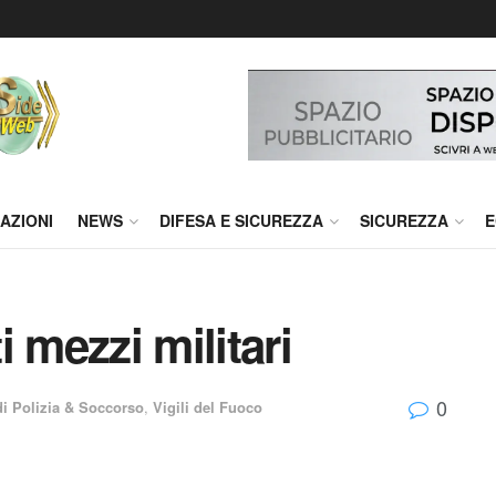
AZIONI
NEWS
DIFESA E SICUREZZA
SICUREZZA
E
 mezzi militari
0
di Polizia & Soccorso
,
Vigili del Fuoco