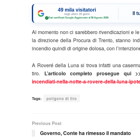
49 mila visitatori
Il 
negli ultimi 28 giorni
Dati certificati Google
·
Aggiornato al 06 Agosto 2026
✓
Al momento non ci sarebbero rivendicazioni e le i
la direzione della Procura di Trento, stanno ind
incendio quindi di origine dolosa, con l’intenzione,
A Roveré della Luna si trova infatti una caserm
tiro.
L’articolo completo prosegue qui 
incendiati-nella-notte-a-rovere-della-luna-ipote
Tags:
poligono di tiro
Previous Post
Governo, Conte ha rimesso il mandato