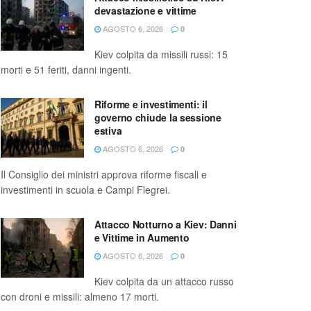
devastazione e vittime
AGOSTO 6, 2026
0
Kiev colpita da missili russi: 15
morti e 51 feriti, danni ingenti.
Riforme e investimenti: il
governo chiude la sessione
estiva
AGOSTO 6, 2026
0
Il Consiglio dei ministri approva riforme fiscali e
investimenti in scuola e Campi Flegrei.
Attacco Notturno a Kiev: Danni
e Vittime in Aumento
AGOSTO 6, 2026
0
Kiev colpita da un attacco russo
con droni e missili: almeno 17 morti.