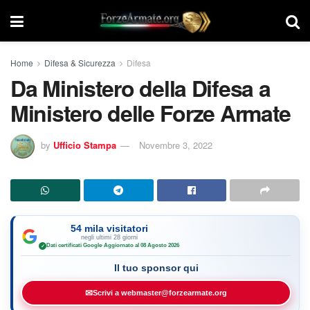
Home
Difesa & Sicurezza
Difesa
Da Ministero della Difesa a
Ministero delle Forze Armate
by
Ufficio Stampa
Novembre 3, 2022
54 mila visitatori
negli ultimi 28 giorni
Dati certificati Google
·
Aggiornato al 08 Agosto 2026
✓
Il tuo sponsor qui
✉
Scrivi a webmaster@forzearmate.org