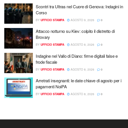
Scontri tra Ultras nel Cuore di Genova: Indagini in
Corso
BY
UFFICIO STAMPA
AGOSTO 9, 2026
0
Attacco notturno su Kiev: colpito il distretto di
Brovary
BY
UFFICIO STAMPA
AGOSTO 8, 2026
0
Indagine nel Vallo di Diano: firme digitali false e
frode fiscale
BY
UFFICIO STAMPA
AGOSTO 8, 2026
0
Arretrati insegnanti: le date chiave di agosto per i
pagamenti NoiPA
BY
UFFICIO STAMPA
AGOSTO 8, 2026
0