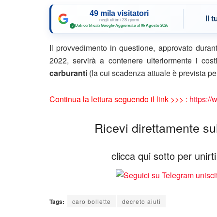
49 mila visitatori
Il 
negli ultimi 28 giorni
Dati certificati Google
·
Aggiornato al 06 Agosto 2026
✓
Il provvedimento in questione, approvato durant
2022, servirà a contenere ulteriormente i cost
carburanti
(la cui scadenza attuale è prevista pe
Continua la lettura seguendo il link >>> :
https://
Ricevi direttamente sul 
clicca qui sotto per unir
Tags:
caro bollette
decreto aiuti