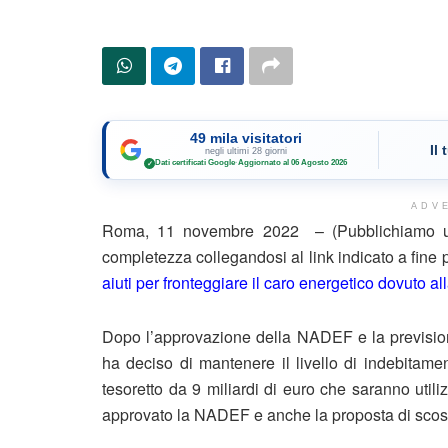
49 mila visitatori
Il
negli ultimi 28 giorni
Dati certificati Google
·
Aggiornato al 06 Agosto 2026
✓
ADV
Roma, 11 novembre 2022 – (Pubblichiamo un 
completezza collegandosi al link indicato a fine
aiuti per fronteggiare il caro energetico dovuto al
Dopo l’approvazione della NADEF e la previsione
ha deciso di mantenere il livello di indebitame
tesoretto da 9 miliardi di euro che saranno utili
approvato la NADEF e anche la proposta di scos