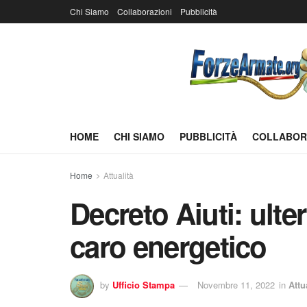
Chi Siamo
Collaborazioni
Pubblicità
HOME
CHI SIAMO
PUBBLICITÀ
COLLABOR
Home
Attualità
Decreto Aiuti: ulter
caro energetico
by
Ufficio Stampa
Novembre 11, 2022
in
Attu