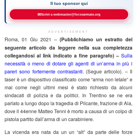
Il tuo sponsor qui
✉
Scrivi a webmaster@forzearmate.org
ADVERTISEMENT
Roma, 01 Giu 2021 –
(Pubblichiamo un estratto del
seguente articolo da leggere nella sua completezza
collegandosi al link indicato a fine paragrafo) –
Sulla
necessità o meno di dotare gli agenti di un’arma in più i
pareri sono fortemente contrastanti.
(Segue articolo). – Il
taser è un dispositivo classificato come “arma non letale” e
mai come negli ultimi mesi è stato richiesto da alcuni
sindacati di polizia e da politici. In Trentino se ne era
parlato a lungo dopo la tragedia di Pilcante, frazione di Ala,
dove il 44enne Matteo Tenni è morto a causa di un colpo di
pistola partito dall’arma di un carabiniere.
La vicenda era nata da un un “alt” da parte delle forze