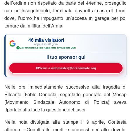
dell’ordine non rispettato da parte del 44enne, proseguito
con un inseguimento, terminato davanti a casa di Tenni
dove, l’uomo ha impuganto un’accetta in garage per poi
tornare dai militari dell’Arma.
46 mila visitatori
negli ultimi 28 giorni
Dati certificati Google
·
Aggiornato al 04 Agosto 2026
✓
Il tuo sponsor qui
✉
Scrivi a webmaster@forzearmate.org
Nelle ore immediatamente successive alla tragedia di
Pilcante, Fabio Conestà, segretario generale del Mosap
(Movimento Sindacale Autonomo di Polizia) aveva
riportato alla luce la questione del taser.
Nella nota divulgata alla stampa il 9 aprile, Contestà
afferma: «Quanti altri morti e processi per atto dovuto,