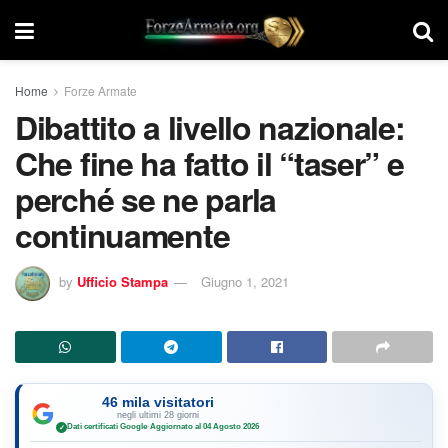
Home
Forze Armate
Dibattito a livello nazionale:
Che fine ha fatto il “taser” e
perché se ne parla
continuamente
by
Ufficio Stampa
Giugno 1, 2021
46 mila visitatori
negli ultimi 28 giorni
Dati certificati Google
·
Aggiornato al 04 Agosto 2026
✓