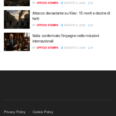
BY
UFFICIO STAMPA
AGOSTO 5, 2026
0
Attacco devastante su Kiev: 15 morti e decine di
feriti
BY
UFFICIO STAMPA
AGOSTO 5, 2026
0
Italia: confermato l’impegno nelle missioni
internazionali
BY
UFFICIO STAMPA
AGOSTO 5, 2026
0
Privacy Policy
Cookie Policy