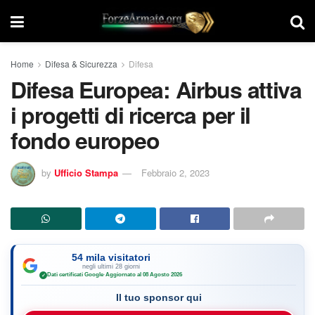
Home
Difesa & Sicurezza
Difesa
Difesa Europea: Airbus attiva
i progetti di ricerca per il
fondo europeo
by
Ufficio Stampa
Febbraio 2, 2023
54 mila visitatori
negli ultimi 28 giorni
Dati certificati Google
·
Aggiornato al 08 Agosto 2026
✓
Il tuo sponsor qui