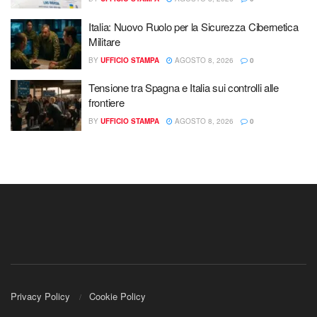
Italia: Nuovo Ruolo per la Sicurezza Cibernetica
Militare
BY
UFFICIO STAMPA
AGOSTO 8, 2026
0
Tensione tra Spagna e Italia sui controlli alle
frontiere
BY
UFFICIO STAMPA
AGOSTO 8, 2026
0
Privacy Policy
Cookie Policy