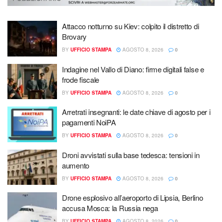
Attacco notturno su Kiev: colpito il distretto di
Brovary
BY
UFFICIO STAMPA
AGOSTO 8, 2026
0
Indagine nel Vallo di Diano: firme digitali false e
frode fiscale
BY
UFFICIO STAMPA
AGOSTO 8, 2026
0
Arretrati insegnanti: le date chiave di agosto per i
pagamenti NoiPA
BY
UFFICIO STAMPA
AGOSTO 8, 2026
0
Droni avvistati sulla base tedesca: tensioni in
aumento
BY
UFFICIO STAMPA
AGOSTO 8, 2026
0
Drone esplosivo all’aeroporto di Lipsia, Berlino
accusa Mosca: la Russia nega
BY
UFFICIO STAMPA
AGOSTO 8, 2026
0