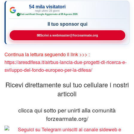
54 mila visitatori
negli ultimi 28 giorni
Dati certificati Google
·
Aggiornato al 08 Agosto 2026
✓
Il tuo sponsor qui
✉
Scrivi a webmaster@forzearmate.org
Continua la lettura seguendo il link >>> :
https://aresdifesa.it/airbus-lancia-due-progetti-di-ricerca-e-
sviluppo-del-fondo-europeo-per-la-difesa/
Ricevi direttamente sul tuo cellulare i nostri
articoli
clicca qui sotto per unirti alla comunità
forzearmate.org/