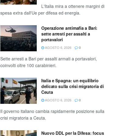
L'Italia mira a ottenere margini di
spesa extra dall'Ue per difesa ed energia.
Operazione antimafia a Bari:
sette arresti per assalti a
portavalori
AGOSTO 6, 2026
0
Sette arresti a Bari per assalti armati a portavalori,
coinvolti oltre 100 carabinieri.
Italia e Spagna: un equilibrio
delicato sulla crisi migratoria di
Ceuta
AGOSTO 6, 2026
0
Il governo italiano cambia rapidamente posizione sulla
crisi migratoria a Ceuta.
Nuovo DDL per la Difesa: focus