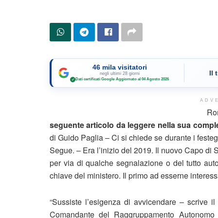
46 mila visitatori
Il
negli ultimi 28 giorni
Dati certificati Google
·
Aggiornato al 04 Agosto 2026
✓
ADV
Ro
seguente articolo da leggere nella sua complet
di Guido Paglia – Ci si chiede se durante i feste
Segue. – Era l’inizio del 2019. Il nuovo Capo di 
per via di qualche segnalazione o del tutto au
chiave del ministero. Il primo ad esserne interes
“Sussiste l’esigenza di avvicendare – scrive il
Comandante del Raggruppamento Autonomo del