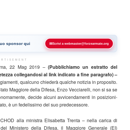
 tuo sponsor qui
✉
Scrivi a webmaster@forzearmate.org
ERTISEMENT
ma, 22 Mag 2019 –
(Pubblichiamo un estratto del
ezza collegandosi al link indicato a fine paragrafo) –
ggiamenti, qualcuno chiederà qualche notizia in proposito.
Stato Maggiore della Difesa, Enzo Vecciarelli, non si sa se
tonomamente, decide alcuni avvicendamenti in posizioni-
sato, è un fedelissimo del suo predecessore.
 CHOD alla ministra Elisabetta Trenta – nella carica di
 Ministero della Difesa, il Maggiore Generale (EI)