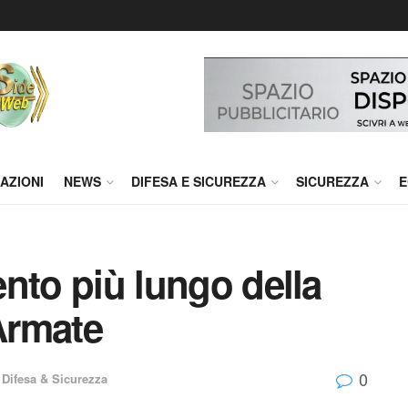
AZIONI
NEWS
DIFESA E SICUREZZA
SICUREZZA
E
mento più lungo della
 Armate
0
,
Difesa & Sicurezza