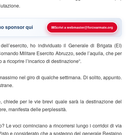
lutazione.
tuo sponsor qui
✉
Scrivi a webmaster@forzearmate.org
dell’esercito, ho individuato il Generale di Brigata (EI)
mando Militare Esercito Abruzzo, sede l’aquila, che per
a ricoprire l’incarico di destinazione”.
 massimo nel giro di qualche settimana. Di solito, appunto.
strane.
le, chiede per le vie brevi quale sarà la destinazione del
re, manifesta delle perplessità.
to? Le voci cominciano a rincorrersi lungo i corridoi di via
 Visto e considerato che a sostegno del generale Restaino