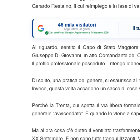
Gerardo Restaino, il cui reimpiego è in fase di va
46 mila visitatori
Il 
negli ultimi 28 giorni
Dati certificati Google
·
Aggiornato al 04 Agosto 2026
✓
Al riguardo, sentito il Capo di Stato Maggiore 
Giuseppe Di Giovanni, in atto Comandante del Co
il profilo professionale posseduto…ritengo idoneo 
Di solito, una pratica del genere, si esaurisce al
Invece, questa volta accadono un sacco di cose 
Perché la Trenta, cui spetta il via libera forma
generale “avvicendato”. E quando lo viene a sape
Ma allora cosa c’è dietro il ventilato trasferimen
XX Settembre. E non sono tutte tranquillizzanti.