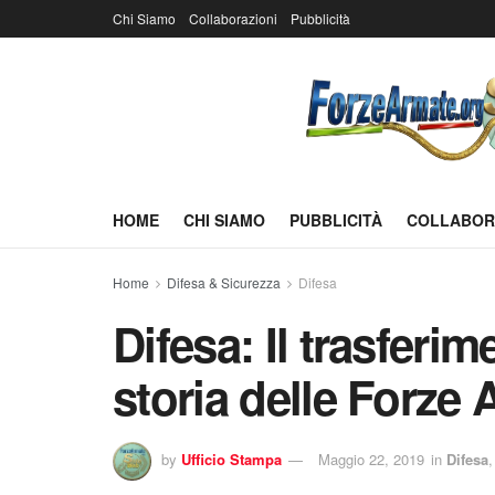
Chi Siamo
Collaborazioni
Pubblicità
HOME
CHI SIAMO
PUBBLICITÀ
COLLABOR
Home
Difesa & Sicurezza
Difesa
Difesa: Il trasferi
storia delle Forze
by
Ufficio Stampa
Maggio 22, 2019
in
Difesa