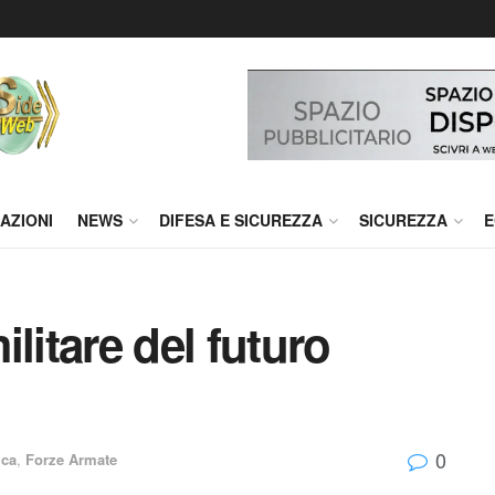
AZIONI
NEWS
DIFESA E SICUREZZA
SICUREZZA
E
militare del futuro
0
ica
,
Forze Armate