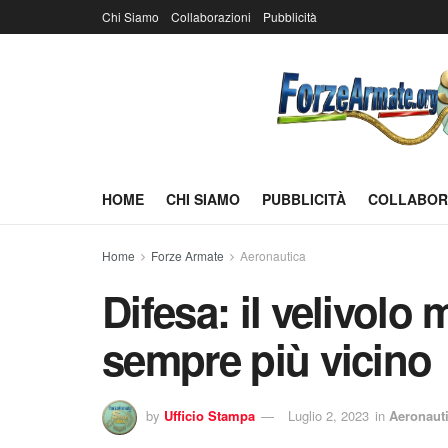
Chi Siamo
Collaborazioni
Pubblicità
HOME
CHI SIAMO
PUBBLICITÀ
COLLABOR
Home
Forze Armate
Aeronautica
Difesa: il velivolo 
sempre più vicino
by
Ufficio Stampa
Luglio 2, 2023
in
Aeronaut