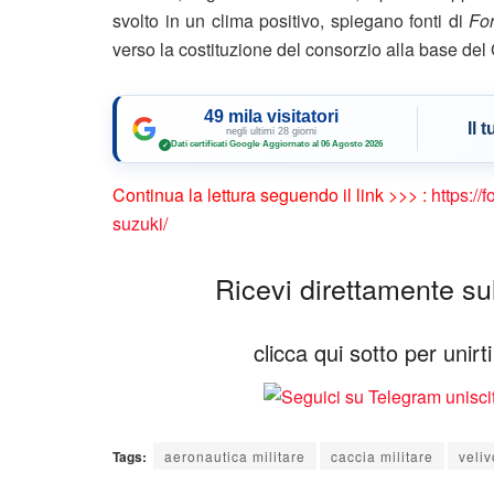
svolto in un clima positivo, spiegano fonti di
Fo
verso la costituzione del consorzio alla base del
49 mila visitatori
Il 
negli ultimi 28 giorni
Dati certificati Google
·
Aggiornato al 06 Agosto 2026
✓
Continua la lettura seguendo il link >>> :
https://
suzuki/
Ricevi direttamente sul 
clicca qui sotto per unir
Tags:
aeronautica militare
caccia militare
veliv