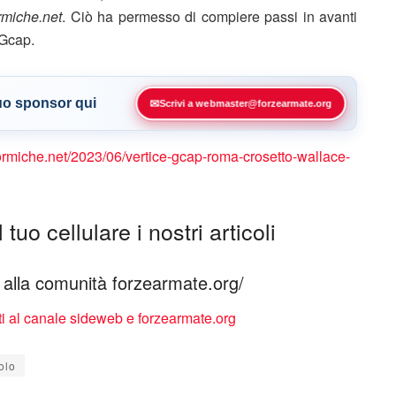
rmiche.net
. Ciò ha permesso di compiere passi in avanti
 Gcap.
tuo sponsor qui
✉
Scrivi a webmaster@forzearmate.org
formiche.net/2023/06/vertice-gcap-roma-crosetto-wallace-
tuo cellulare i nostri articoli
ti alla comunità forzearmate.org/
olo