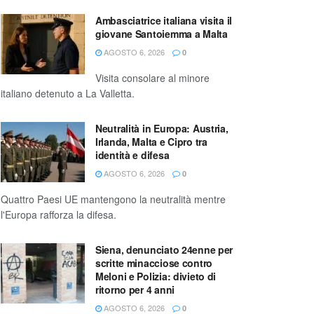
Ambasciatrice italiana visita il
giovane Santoiemma a Malta
AGOSTO 6, 2026
0
Visita consolare al minore
italiano detenuto a La Valletta.
Neutralità in Europa: Austria,
Irlanda, Malta e Cipro tra
identità e difesa
AGOSTO 6, 2026
0
Quattro Paesi UE mantengono la neutralità mentre
l'Europa rafforza la difesa.
Siena, denunciato 24enne per
scritte minacciose contro
Meloni e Polizia: divieto di
ritorno per 4 anni
AGOSTO 6, 2026
0