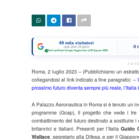
49 mila visitatori
Il
negli ultimi 28 giorni
Dati certificati Google
·
Aggiornato al 06 Agosto 2026
✓
ADV
Roma, 2 luglio 2023 – (Pubblichiamo un estratto
collegandosi al link indicato a fine paragrafo) –
prossimo futuro diventa sempre più reale, l’Italia 
A Palazzo Aeronautica in Roma si è tenuto un in
programme (Gcap), il progetto che vede i tre 
combattimento del futuro destinato a sostituire i
britannici e italiani. Presenti per l’Italia
Guido 
Wallace
, segretario alla Difesa, e per il Giappo