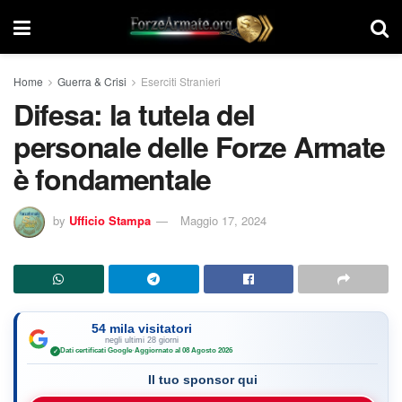
Home
Guerra & Crisi
Eserciti Stranieri
Difesa: la tutela del
personale delle Forze Armate
è fondamentale
by
Ufficio Stampa
Maggio 17, 2024
54 mila visitatori
negli ultimi 28 giorni
Dati certificati Google
·
Aggiornato al 08 Agosto 2026
✓
Il tuo sponsor qui