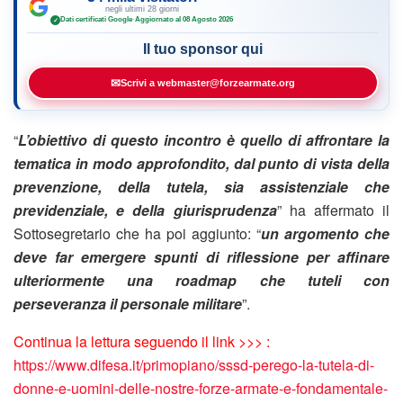
negli ultimi 28 giorni
Dati certificati Google
·
Aggiornato al 08 Agosto 2026
✓
Il tuo sponsor qui
✉
Scrivi a webmaster@forzearmate.org
“
L’obiettivo di questo incontro è quello di affrontare la
tematica in modo approfondito, dal punto di vista della
prevenzione, della tutela, sia assistenziale che
previdenziale, e della giurisprudenza
” ha affermato il
Sottosegretario che ha poi aggiunto: “
un argomento che
deve far emergere spunti di riflessione per affinare
ulteriormente una roadmap che tuteli con
perseveranza il personale militare
”.
Continua la lettura seguendo il link >>> :
https://www.difesa.it/primopiano/sssd-perego-la-tutela-di-
donne-e-uomini-delle-nostre-forze-armate-e-fondamentale-