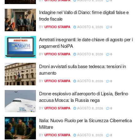
Indagine nel Vallo di Diano: firme digitali false e
frode fiscale
BY
UFFICIO STAMPA
AGOSTO 8, 2026
0
Arretrati insegnanti: le date chiave di agosto per i
pagamenti NoiPA
BY
UFFICIO STAMPA
AGOSTO 8, 2026
0
Droni avvistati sulla base tedesca: tensioni in
aumento
BY
UFFICIO STAMPA
AGOSTO 8, 2026
0
Drone esplosivo all’aeroporto di Lipsia, Berlino
accusa Mosca: la Russia nega
BY
UFFICIO STAMPA
AGOSTO 8, 2026
0
Italia: Nuovo Ruolo per la Sicurezza Cibernetica
Militare
BY
UFFICIO STAMPA
AGOSTO 8, 2026
0