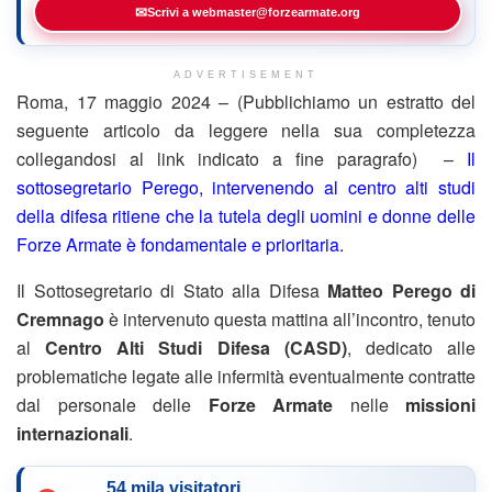
✉
Scrivi a webmaster@forzearmate.org
ADVERTISEMENT
Roma, 17 maggio 2024 – (Pubblichiamo un estratto del
seguente articolo da leggere nella sua completezza
collegandosi al link indicato a fine paragrafo) –
Il
sottosegretario Perego, intervenendo al centro alti studi
della difesa ritiene che la tutela degli uomini e donne delle
Forze Armate è fondamentale e prioritaria.
Il Sottosegretario di Stato alla Difesa
Matteo Perego di
Cremnago
è intervenuto questa mattina all’incontro, tenuto
al
Centro Alti Studi Difesa (CASD)
, dedicato alle
problematiche legate alle infermità eventualmente contratte
dal personale delle
Forze Armate
nelle
missioni
internazionali
.
54 mila visitatori