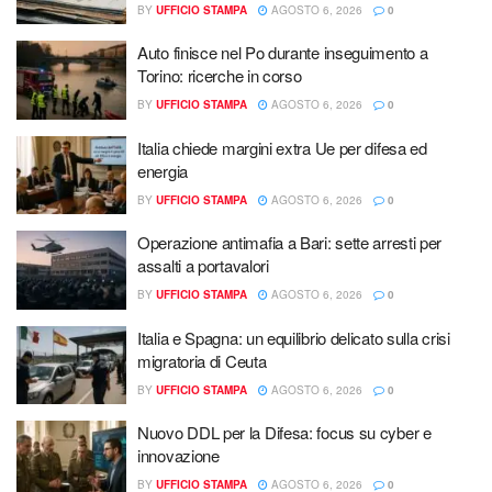
BY
UFFICIO STAMPA
AGOSTO 6, 2026
0
Auto finisce nel Po durante inseguimento a
Torino: ricerche in corso
BY
UFFICIO STAMPA
AGOSTO 6, 2026
0
Italia chiede margini extra Ue per difesa ed
energia
BY
UFFICIO STAMPA
AGOSTO 6, 2026
0
Operazione antimafia a Bari: sette arresti per
assalti a portavalori
BY
UFFICIO STAMPA
AGOSTO 6, 2026
0
Italia e Spagna: un equilibrio delicato sulla crisi
migratoria di Ceuta
BY
UFFICIO STAMPA
AGOSTO 6, 2026
0
Nuovo DDL per la Difesa: focus su cyber e
innovazione
BY
UFFICIO STAMPA
AGOSTO 6, 2026
0