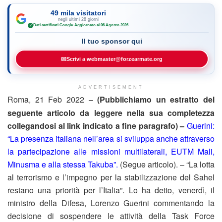
49 mila visitatori
negli ultimi 28 giorni
Dati certificati Google
·
Aggiornato al 06 Agosto 2026
✓
Il tuo sponsor qui
✉
Scrivi a webmaster@forzearmate.org
ADVERTISEMENT
Roma, 21 Feb 2022 –
(Pubblichiamo un estratto del
seguente articolo da leggere nella sua completezza
collegandosi al link indicato a fine paragrafo) –
Guerini:
“La presenza italiana nell’area si sviluppa anche attraverso
la partecipazione alle missioni multilaterali, EUTM Mali,
Minusma e alla stessa Takuba”.
(Segue articolo). – “La lotta
al terrorismo e l’impegno per la stabilizzazione del Sahel
restano una priorità per l’Italia”. Lo ha detto, venerdì, il
ministro della Difesa, Lorenzo Guerini commentando la
decisione di sospendere le attività della Task Force