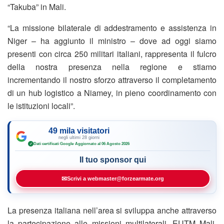
“Takuba” in Mali.
“La missione bilaterale di addestramento e assistenza in
Niger – ha aggiunto il ministro – dove ad oggi siamo
presenti con circa 250 militari italiani, rappresenta il fulcro
della nostra presenza nella regione e stiamo
incrementando il nostro sforzo attraverso il completamento
di un hub logistico a Niamey, in pieno coordinamento con
le istituzioni locali”.
49 mila visitatori
negli ultimi 28 giorni
Dati certificati Google
·
Aggiornato al 06 Agosto 2026
✓
Il tuo sponsor qui
✉
Scrivi a webmaster@forzearmate.org
La presenza italiana nell’area si sviluppa anche attraverso
la partecipazione alle missioni multilaterali, EUTM Mali,